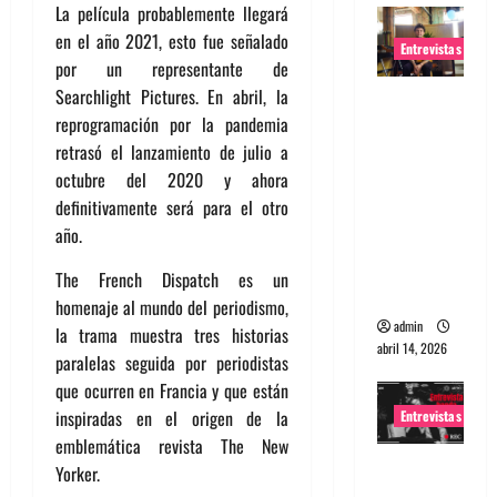
La película probablemente llegará
en el año 2021, esto fue señalado
Entrevistas
por un representante de
Searchlight Pictures. En abril, la
Entrevista
reprogramación por la pandemia
Rudy De
retrasó el lanzamiento de julio a
Anda:
octubre del 2020 y ahora
Conquista
definitivamente será para el otro
ndo el
año.
mundo,
una tocata
The French Dispatch es un
a la vez
homenaje al mundo del periodismo,
admin
la trama muestra tres historias
abril 14, 2026
paralelas seguida por periodistas
que ocurren en Francia y que están
inspiradas en el origen de la
Entrevistas
emblemática revista The New
Entrevista
Yorker.
a banda