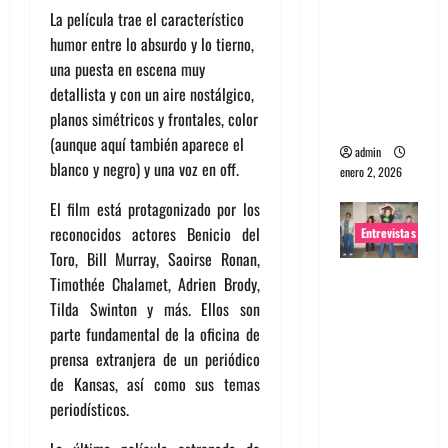
La película trae el característico
portugues
humor entre lo absurdo y lo tierno,
a
una puesta en escena muy
Maquina:
detallista y con un aire nostálgico,
Directo y
planos simétricos y frontales, color
visceral
(aunque aquí también aparece el
admin
blanco y negro) y una voz en off.
enero 2, 2026
El film está protagonizado por los
reconocidos actores Benicio del
Entrevistas
Toro, Bill Murray, Saoirse Ronan,
Entrevista
Timothée Chalamet, Adrien Brody,
a la banda
Tilda Swinton y más. Ellos son
japonesa
parte fundamental de la oficina de
Zoobombs
prensa extranjera de un periódico
: Una
de Kansas, así como sus temas
energía
periodísticos.
salvaje