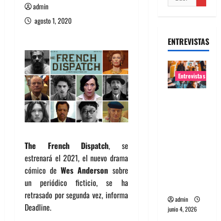
admin
agosto 1, 2020
ENTREVISTAS
Entrevistas
Entrevista
banda
Evolfo:
Hablándol
The French Dispatch
, se
e
estrenará el 2021, el nuevo drama
directame
cómico de
Wes Anderson
sobre
nte a tu
un periódico ficticio, se ha
espíritu
retrasado por segunda vez, informa
admin
Deadline.
junio 4, 2026