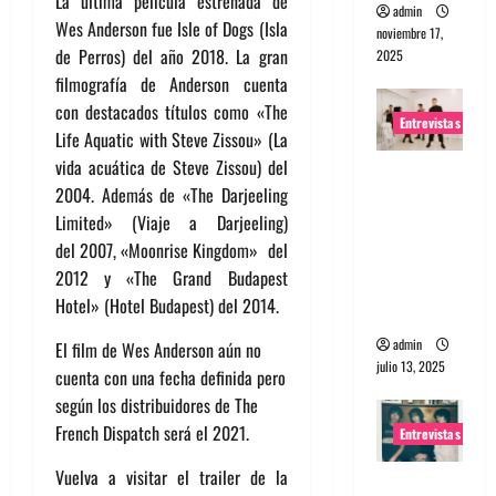
La última película estrenada de
admin
Wes Anderson fue Isle of Dogs (Isla
noviembre 17,
de Perros) del año 2018. La gran
2025
filmografía de Anderson cuenta
con destacados títulos como «The
Entrevistas
Life Aquatic with Steve Zissou» (La
vida acuática de Steve Zissou) del
Entrevista
2004. Además de «The Darjeeling
a The
Limited» (Viaje a Darjeeling)
Wants: Su
del 2007, «Moonrise Kingdom» del
universo
2012 y «The Grand Budapest
distorsion
Hotel» (Hotel Budapest) del 2014.
ado
admin
El film de Wes Anderson aún no
julio 13, 2025
cuenta con una fecha definida pero
según los distribuidores de The
French Dispatch será el 2021.
Entrevistas
Vuelva a visitar el trailer de la
Entrevista: