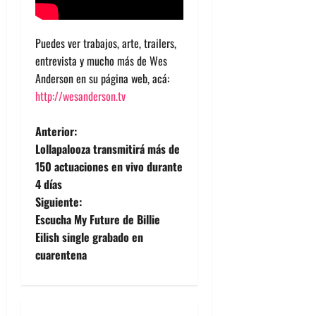
Puedes ver trabajos, arte, trailers,
entrevista y mucho más de Wes
Anderson en su página web, acá:
http://wesanderson.tv
N
Anterior:
Lollapalooza transmitirá más de
a
150 actuaciones en vivo durante
4 días
v
Siguiente:
e
Escucha My Future de Billie
Eilish single grabado en
g
cuarentena
a
c