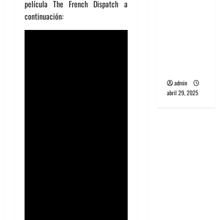
película The French Dispatch a
banda
continuación:
PCR, No
Wave y Art
punk de
Corea del
Sur
admin
abril 29, 2025