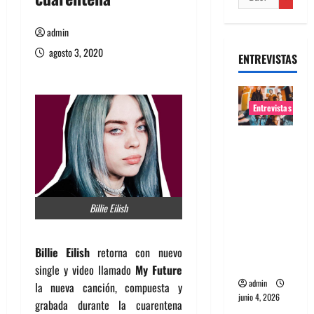
admin
agosto 3, 2020
ENTREVISTAS
Entrevistas
Entrevista
banda
Evolfo:
Hablándol
Billie Eilish
e
directame
nte a tu
Billie Eilish
retorna con nuevo
espíritu
single y video llamado
My Future
admin
la nueva canción, compuesta y
junio 4, 2026
grabada durante la cuarentena