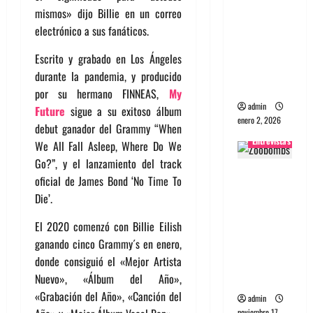
mismos» dijo Billie en un correo
portugues
electrónico a sus fanáticos.
a
Maquina:
Escrito y grabado en Los Ángeles
Directo y
durante la pandemia, y producido
visceral
por su hermano FINNEAS,
My
admin
Future
sigue a su exitoso álbum
enero 2, 2026
debut ganador del Grammy “When
Entrevistas
We All Fall Asleep, Where Do We
Go?”, y el lanzamiento del track
Entrevista
oficial de James Bond ‘No Time To
a la banda
Die’.
japonesa
Zoobombs
El 2020 comenzó con Billie Eilish
: Una
ganando cinco Grammy´s en enero,
energía
donde consiguió el «Mejor Artista
salvaje
Nuevo», «Álbum del Año»,
«Grabación del Año», «Canción del
admin
noviembre 17,