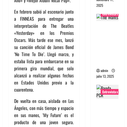
Año» y «Mejor Álbum Vocal Pop».
2025
En febrero subió al escenario junto
Entrevistas
a FINNEAS para entregar una
interpretación de The Beatles
Entrevista
«Yesterday» en los Premios
a The
Oscars. Más tarde ese mes, lanzó
Wants: Su
su canción oficial de James Bond
universo
‘No Time To Die’. Llegó marzo, y
distorsion
estaba lista para embarcarse en su
ado
primera gira mundial, que solo
admin
alcanzó a realizar algunas fechas
julio 13, 2025
en Estados Unidos previo a la
cuarentena.
Entrevistas
De vuelta en casa, aislada en Los
Entrevista:
Ángeles, con más tiempo y espacio
banda
en sus manos, ‘My Future’ es el
PCR, No
producto de una joven segura.
Wave y Art