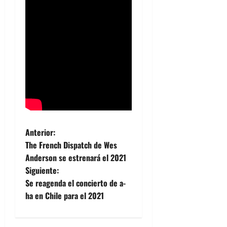
N
Anterior:
The French Dispatch de Wes
a
Anderson se estrenará el 2021
Siguiente:
v
Se reagenda el concierto de a-
e
ha en Chile para el 2021
g