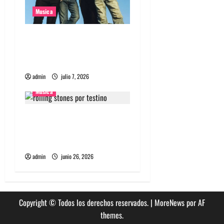
r
Musica
a
Nuevo single de la banda
d
coreana Silica Gel llamado
a
Molecular Gastronomy
admin
julio 7, 2026
s
Musica
The Rolling Stones estrenó
nuevo single llamado
Jealous Lover
admin
junio 26, 2026
Copyright © Todos los derechos reservados.
|
MoreNews
por AF
themes.