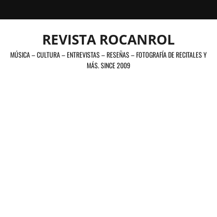
Saltar
al
contenido
REVISTA ROCANROL
MÚSICA – CULTURA – ENTREVISTAS – RESEÑAS – FOTOGRAFÍA DE RECITALES Y
MÁS. SINCE 2009