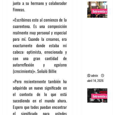
junto a su hermano y colaborador
Finneas.
Entrevistas
«Escribimos esto al comienzo de la
Entrevista
cuarentena. Es una composición
Rudy De
realmente muy personal y especial
Anda:
para mí. Cuando la creamos, era
Conquista
exactamente donde estaba mi
ndo el
cabeza: optimista, emocionada y
mundo,
con una gran cantidad de
una tocata
autorreflexión y egoísmo
a la vez
(crecimiento)». Señaló Billie
admin
abril 14, 2026
«Pero recientemente también ha
adquirido un nuevo significado en
el contexto de lo que está
Entrevistas
sucediendo en el mundo ahora.
Espero que todos puedan encontrar
Entrevista
el significado para ustedes
a banda