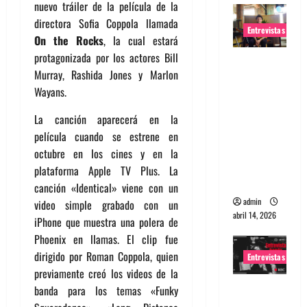
nuevo tráiler de la película de la
directora Sofia Coppola llamada
Entrevistas
On the Rocks
, la cual estará
protagonizada por los actores Bill
Entrevista
Murray, Rashida Jones y Marlon
Rudy De
Wayans.
Anda:
Conquista
La canción aparecerá en la
ndo el
película cuando se estrene en
mundo,
octubre en los cines y en la
una tocata
plataforma Apple TV Plus. La
a la vez
canción «Identical» viene con un
admin
video simple grabado con un
abril 14, 2026
iPhone que muestra una polera de
Phoenix en llamas. El clip fue
dirigido por Roman Coppola, quien
Entrevistas
previamente creó los videos de la
Entrevista
banda para los temas «Funky
a banda