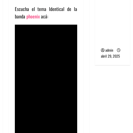
banda
Escucha el tema Identical de la
PCR, No
banda
phoenix
acá:
Wave y Art
punk de
Corea del
Sur
admin
abril 29, 2025