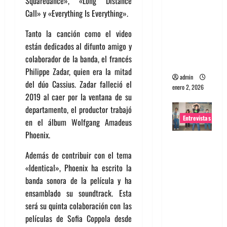
Squaredance», «Long Distance
portugues
Call» y «Everything Is Everything».
a
Tanto la canción como el video
Maquina:
están dedicados al difunto amigo y
Directo y
colaborador de la banda, el francés
visceral
Philippe Zadar, quien era la mitad
admin
del dúo Cassius. Zadar falleció el
enero 2, 2026
2019 al caer por la ventana de su
departamento, el productor trabajó
Entrevistas
en el álbum Wolfgang Amadeus
Phoenix.
Entrevista
a la banda
Además de contribuir con el tema
japonesa
«Identical», Phoenix ha escrito la
Zoobombs
banda sonora de la película y ha
: Una
ensamblado su soundtrack. Esta
energía
será su quinta colaboración con las
salvaje
películas de Sofia Coppola desde