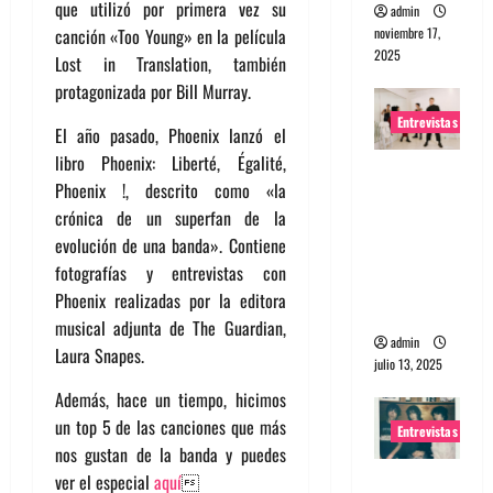
que utilizó por primera vez su
admin
noviembre 17,
canción «Too Young» en la película
2025
Lost in Translation, también
protagonizada por Bill Murray.
Entrevistas
El año pasado, Phoenix lanzó el
libro Phoenix: Liberté, Égalité,
Entrevista
Phoenix !, descrito como «la
a The
crónica de un superfan de la
Wants: Su
evolución de una banda». Contiene
universo
fotografías y entrevistas con
distorsion
Phoenix realizadas por la editora
ado
musical adjunta de The Guardian,
admin
Laura Snapes.
julio 13, 2025
Además, hace un tiempo, hicimos
un top 5 de las canciones que más
Entrevistas
nos gustan de la banda y puedes
Entrevista:
ver el especial
aquí
