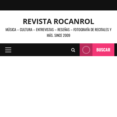
Saltar
al
contenido
REVISTA ROCANROL
MÚSICA – CULTURA – ENTREVISTAS – RESEÑAS – FOTOGRAFÍA DE RECITALES Y
MÁS. SINCE 2009
BUSCAR
Menú
principal