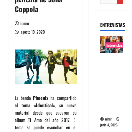
Coppola
admin
ENTREVISTAS
agosto 19, 2020
Entrevistas
Entrevista
banda
Evolfo:
Hablándol
e
directame
La banda
Phoenix
ha compartido
nte a tu
el tema «
Identical
«, su nueva
espíritu
material desde que sacaron su
álbum Ti Amo del año 2017. El
admin
junio 4, 2026
tema se puede escuchar en el