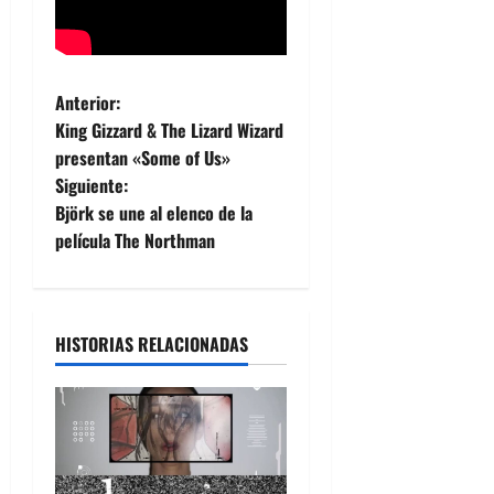
N
Anterior:
King Gizzard & The Lizard Wizard
a
presentan «Some of Us»
Siguiente:
v
Björk se une al elenco de la
e
película The Northman
g
a
HISTORIAS RELACIONADAS
c
i
ó