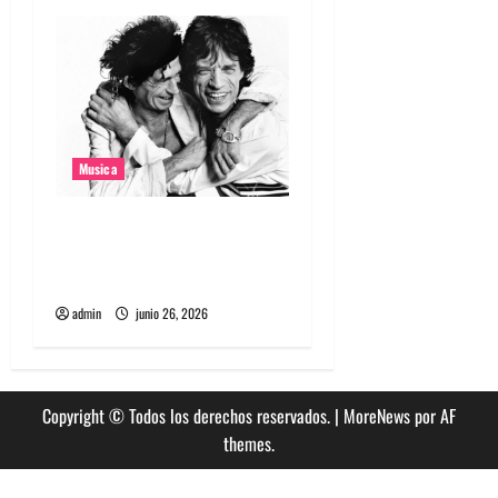
s
Musica
The Rolling Stones estrenó
nuevo single llamado
Jealous Lover
admin
junio 26, 2026
Copyright © Todos los derechos reservados.
|
MoreNews
por AF
themes.