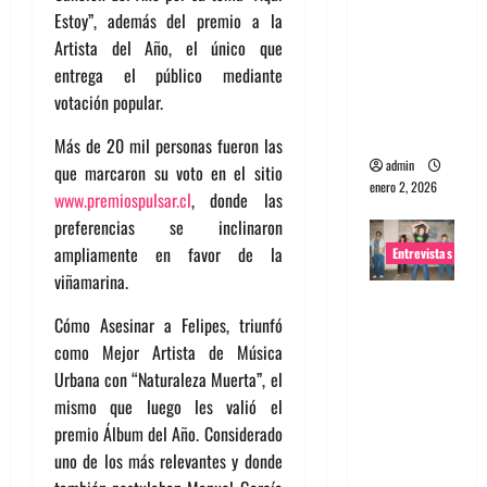
Estoy”, además del premio a la
portugues
Artista del Año, el único que
a
entrega el público mediante
Maquina:
votación popular.
Directo y
visceral
Más de 20 mil personas fueron las
admin
que marcaron su voto en el sitio
enero 2, 2026
www.premiospulsar.cl
, donde las
preferencias se inclinaron
ampliamente en favor de la
Entrevistas
viñamarina.
Entrevista
Cómo Asesinar a Felipes, triunfó
a la banda
como Mejor Artista de Música
japonesa
Urbana con “Naturaleza Muerta”, el
Zoobombs
mismo que luego les valió el
: Una
premio Álbum del Año. Considerado
energía
uno de los más relevantes y donde
salvaje