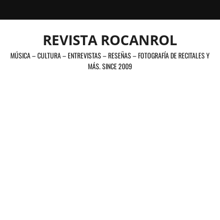
Saltar
al
contenido
REVISTA ROCANROL
MÚSICA – CULTURA – ENTREVISTAS – RESEÑAS – FOTOGRAFÍA DE RECITALES Y
MÁS. SINCE 2009