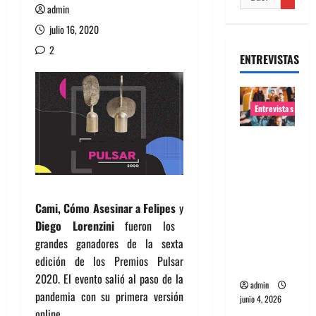
admin
julio 16, 2020
2
ENTREVISTAS
Entrevistas
Entrevista
banda
Evolfo:
Hablándol
Cami, Cómo Asesinar a Felipes
y
e
Diego Lorenzini
fueron los
directame
grandes ganadores de la sexta
nte a tu
edición de los Premios Pulsar
espíritu
2020. El evento salió al paso de la
admin
pandemia con su primera versión
junio 4, 2026
online.