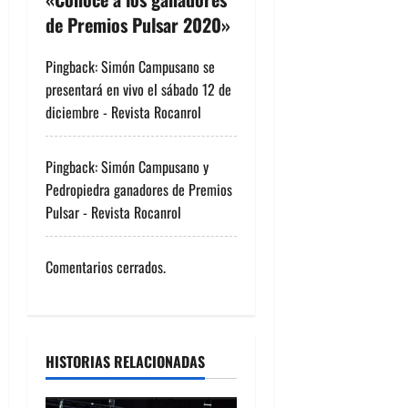
i
de Premios Pulsar 2020
»
ó
Pingback:
Simón Campusano se
n
presentará en vivo el sábado 12 de
diciembre - Revista Rocanrol
d
e
Pingback:
Simón Campusano y
Pedropiedra ganadores de Premios
e
Pulsar - Revista Rocanrol
n
Comentarios cerrados.
t
r
a
HISTORIAS RELACIONADAS
d