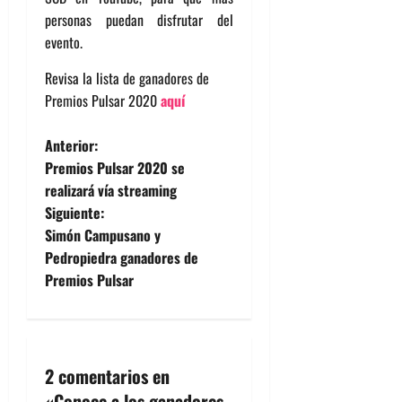
personas puedan disfrutar del
evento.
Revisa la lista de ganadores de
Premios Pulsar 2020
aquí
N
Anterior:
Premios Pulsar 2020 se
a
realizará vía streaming
Siguiente:
v
Simón Campusano y
e
Pedropiedra ganadores de
Premios Pulsar
g
a
c
2 comentarios en
«
Conoce a los ganadores