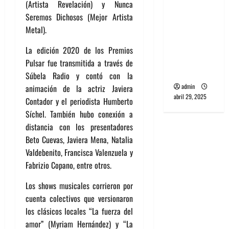
(Artista Revelación) y Nunca
banda
Seremos Dichosos (Mejor Artista
PCR, No
Metal).
Wave y Art
punk de
La edición 2020 de los Premios
Corea del
Pulsar fue transmitida a través de
Sur
Súbela Radio y contó con la
admin
animación de la actriz Javiera
abril 29, 2025
Contador y el periodista Humberto
Síchel. También hubo conexión a
distancia con los presentadores
Beto Cuevas, Javiera Mena, Natalia
Valdebenito, Francisca Valenzuela y
Fabrizio Copano, entre otros.
Los shows musicales corrieron por
cuenta colectivos que versionaron
los clásicos locales “La fuerza del
amor” (Myriam Hernández) y “La