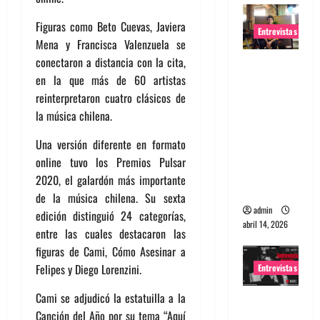
Figuras como Beto Cuevas, Javiera
Entrevistas
Mena y Francisca Valenzuela se
conectaron a distancia con la cita,
Entrevista
en la que más de 60 artistas
Rudy De
reinterpretaron cuatro clásicos de
Anda:
la música chilena.
Conquista
ndo el
Una versión diferente en formato
mundo,
online tuvo los Premios Pulsar
una tocata
2020, el galardón más importante
a la vez
de la música chilena. Su sexta
admin
edición distinguió 24 categorías,
abril 14, 2026
entre las cuales destacaron las
figuras de Cami, Cómo Asesinar a
Felipes y Diego Lorenzini.
Entrevistas
Cami se adjudicó la estatuilla a la
Entrevista
Canción del Año por su tema “Aquí
a banda