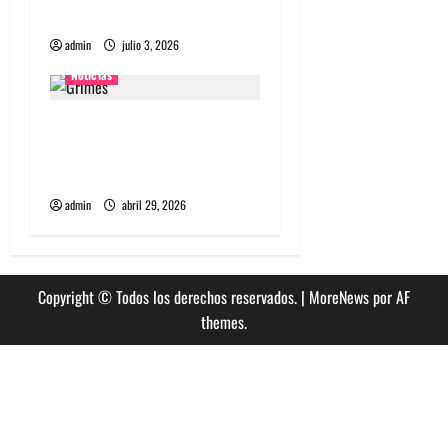
2027
admin
julio 3, 2026
Noticias
Grimes lanzará nuevo disco
este 2026 llamado Psy
Opera
admin
abril 29, 2026
Copyright © Todos los derechos reservados.
|
MoreNews
por AF
themes.