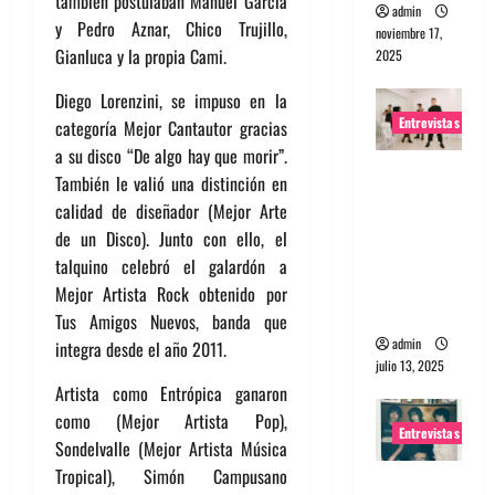
también postulaban Manuel García
admin
y Pedro Aznar, Chico Trujillo,
noviembre 17,
Gianluca y la propia Cami.
2025
Diego Lorenzini, se impuso en la
Entrevistas
categoría Mejor Cantautor gracias
a su disco “De algo hay que morir”.
Entrevista
También le valió una distinción en
a The
calidad de diseñador (Mejor Arte
Wants: Su
de un Disco). Junto con ello, el
universo
talquino celebró el galardón a
distorsion
Mejor Artista Rock obtenido por
ado
Tus Amigos Nuevos, banda que
admin
integra desde el año 2011.
julio 13, 2025
Artista como Entrópica ganaron
como (Mejor Artista Pop),
Entrevistas
Sondelvalle (Mejor Artista Música
Tropical), Simón Campusano
Entrevista: