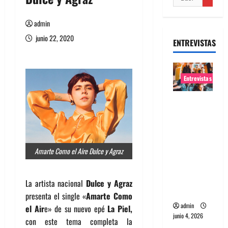
admin
junio 22, 2020
ENTREVISTAS
Entrevistas
Entrevista
banda
Evolfo:
Hablándol
Amarte Como el Aire Dulce y Agraz
e
directame
nte a tu
La artista nacional
Dulce y Agraz
espíritu
presenta el single «
Amarte Como
admin
el Air
e» de su nuevo epé
La Piel,
junio 4, 2026
con este tema completa la