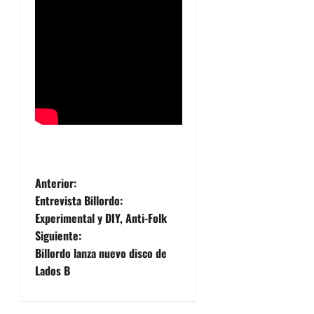
N
Anterior:
Entrevista Billordo:
a
Experimental y DIY, Anti-Folk
Siguiente:
v
Billordo lanza nuevo disco de
e
Lados B
g