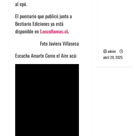
al epé.
banda
PCR, No
El poemario que publicó junto a
Wave y Art
Bestiario Ediciones ya está
punk de
disponible en
Lanzallamas.cl
.
Corea del
Sur
Foto Javiera Villaseca
admin
Escucha Amarte Como el Aire acá:
abril 29, 2025