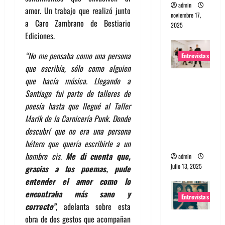
admin
amor. Un trabajo que realizó junto
noviembre 17,
a Caro Zambrano de Bestiario
2025
Ediciones.
“No me pensaba como una persona
Entrevistas
que escribía, sólo como alguien
Entrevista
que hacía música. Llegando a
a The
Santiago fui parte de talleres de
Wants: Su
poesía hasta que llegué al Taller
universo
Marik de la Carnicería Punk. Donde
distorsion
descubrí que no era una persona
ado
hétero que quería escribirle a un
hombre cis.
Me di cuenta que,
admin
julio 13, 2025
gracias a los poemas, pude
entender el amor como lo
encontraba más sano y
Entrevistas
correcto”
, adelanta sobre esta
obra de dos gestos que acompañan
Entrevista: