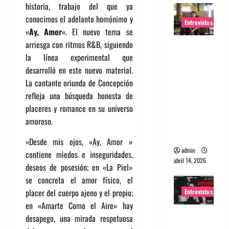
historia, trabajo del que ya
conocimos el adelanto homónimo y
Entrevistas
«
Ay, Amor
«. El nuevo tema se
arriesga con ritmos R&B, siguiendo
Entrevista
la línea experimental que
Rudy De
desarrolló en este nuevo material.
Anda:
La cantante oriunda de Concepción
Conquista
refleja una búsqueda honesta de
ndo el
placeres y romance en su universo
mundo,
amoroso.
una tocata
a la vez
«Desde mis ojos, «Ay, Amor »
admin
contiene miedos e inseguridades,
abril 14, 2026
deseos de posesión; en «La Piel»
se concreta el amor físico, el
placer del cuerpo ajeno y el propio;
Entrevistas
en «Amarte Como el Aire» hay
Entrevista
desapego, una mirada respetuosa
a banda