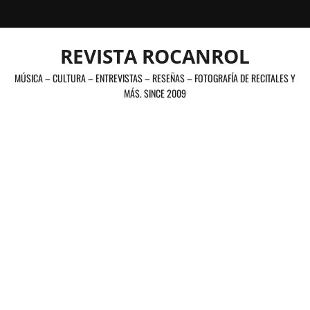
Saltar
al
contenido
REVISTA ROCANROL
MÚSICA – CULTURA – ENTREVISTAS – RESEÑAS – FOTOGRAFÍA DE RECITALES Y
MÁS. SINCE 2009