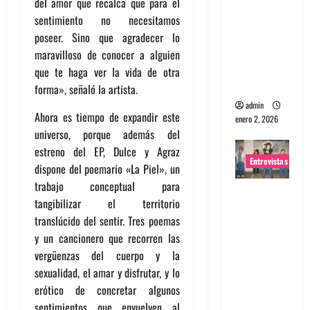
del amor que recalca que para el
portugues
sentimiento no necesitamos
a
poseer. Sino que agradecer lo
Maquina:
maravilloso de conocer a alguien
Directo y
que te haga ver la vida de otra
visceral
forma», señaló la artista.
admin
Ahora es tiempo de expandir este
enero 2, 2026
universo, porque además del
estreno del EP, Dulce y Agraz
Entrevistas
dispone del poemario «La Piel», un
trabajo conceptual para
Entrevista
tangibilizar el territorio
a la banda
translúcido del sentir. Tres poemas
japonesa
y un cancionero que recorren las
Zoobombs
vergüenzas del cuerpo y la
: Una
sexualidad, el amar y disfrutar, y lo
energía
erótico de concretar algunos
salvaje
sentimientos que envuelven al