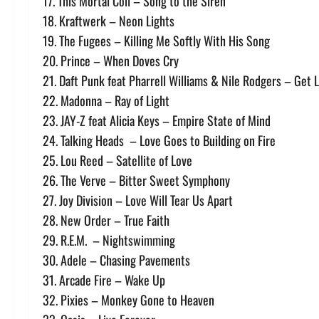
17. This Mortal Coil – Song to the Siren
18. Kraftwerk – Neon Lights
19. The Fugees – Killing Me Softly With His Song
20. Prince – When Doves Cry
21. Daft Punk feat Pharrell Williams & Nile Rodgers – Get 
22. Madonna – Ray of Light
23. JAY-Z feat Alicia Keys – Empire State of Mind
24. Talking Heads – Love Goes to Building on Fire
25. Lou Reed – Satellite of Love
26. The Verve – Bitter Sweet Symphony
27. Joy Division – Love Will Tear Us Apart
28. New Order – True Faith
29. R.E.M. – Nightswimming
30. Adele – Chasing Pavements
31. Arcade Fire – Wake Up
32. Pixies – Monkey Gone to Heaven