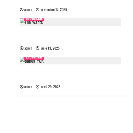
energía salvaje
admin
noviembre 17, 2025
Entrevistas
Entrevista a The Wants: Su universo
distorsionado
admin
julio 13, 2025
Entrevistas
Entrevista: banda PCR, No Wave y Art punk de
Corea del Sur
admin
abril 29, 2025