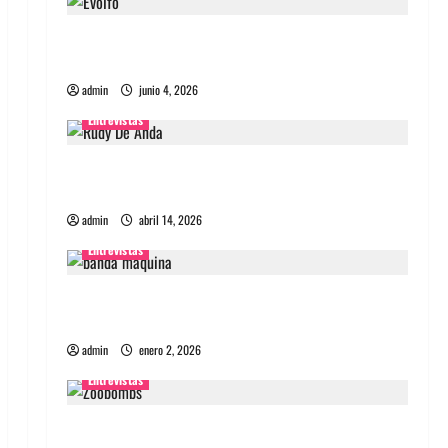
Entrevista banda Evolfo: Hablándole
directamente a tu espíritu
admin
junio 4, 2026
Entrevistas
Entrevista Rudy De Anda: Conquistando el
mundo, una tocata a la vez
admin
abril 14, 2026
Entrevistas
Entrevista a banda portuguesa Maquina:
Directo y visceral
admin
enero 2, 2026
Entrevistas
Entrevista a la banda japonesa Zoobombs: Una