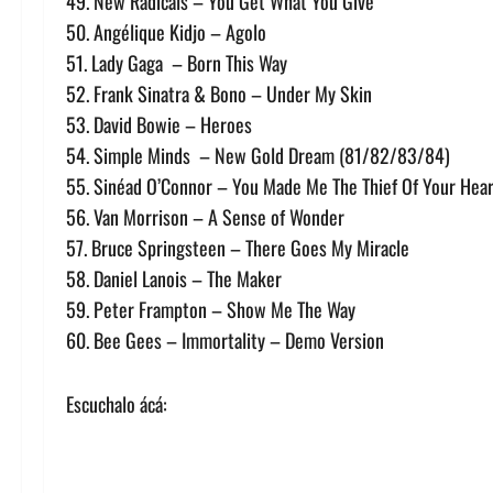
49. New Radicals – You Get What You Give
50. Angélique Kidjo – Agolo
51. Lady Gaga – Born This Way
52. Frank Sinatra & Bono – Under My Skin
53. David Bowie – Heroes
54. Simple Minds – New Gold Dream (81/82/83/84)
55. Sinéad O’Connor – You Made Me The Thief Of Your Hea
56. Van Morrison – A Sense of Wonder
57. Bruce Springsteen – There Goes My Miracle
58. Daniel Lanois – The Maker
59. Peter Frampton – Show Me The Way
60. Bee Gees – Immortality – Demo Version
Escuchalo ácá: