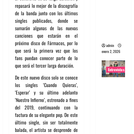
repasará lo mejor de la discografía
portugues
de la banda junto con los últimos
a
singles publicados, donde se
Maquina:
sumarán algunas de las nuevas
Directo y
canciones que estarán en el
visceral
próximo disco de Fármacos, por lo
admin
que será la primera vez que los
enero 2, 2026
fans puedan conocer parte de lo
que será el tercer larga duración.
Entrevistas
De este nuevo disco solo se conoce
Entrevista
los singles ‘Cuando Quieras’,
a la banda
‘Esperar’ y su último adelanto
japonesa
‘Nuestro Infierno’, estrenado a fines
Zoobombs
del 2019, continuando con la
: Una
factura de su elegante pop. De este
energía
último single, sin ser totalmente
salvaje
balada, el artista se desprende de