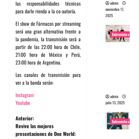
las responsabilidades técnicas
admin
noviembre 17,
para darle rienda a la co-autoría.
2025
El show de Fármacos por streaming
será una gran alternativa frente a
Entrevistas
la pandemia, la transmisión será a
partir de las 22:00 hora de Chile,
Entrevista
21:00 hora de México y Perú,
a The
23:00 hora de Argentina.
Wants: Su
universo
Los canales de transmisión para
distorsion
ver a la banda serán:
ado
Instagram
admin
Youtube
julio 13, 2025
N
Anterior:
Entrevistas
Revive las mejores
a
presentaciones de One World:
Entrevista: