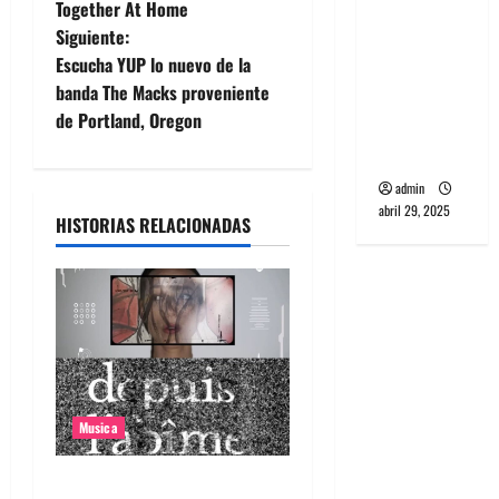
Together At Home
v
banda
Siguiente:
PCR, No
e
Escucha YUP lo nuevo de la
Wave y Art
banda The Macks proveniente
punk de
g
de Portland, Oregon
Corea del
Sur
a
admin
c
abril 29, 2025
HISTORIAS RELACIONADAS
i
ó
n
d
Musica
e
e
Canciones recomendadas