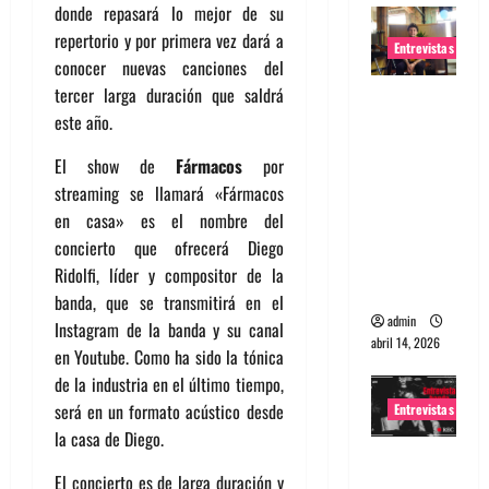
donde repasará lo mejor de su
repertorio y por primera vez dará a
Entrevistas
conocer nuevas canciones del
tercer larga duración que saldrá
Entrevista
este año.
Rudy De
Anda:
El show de
Fármacos
por
Conquista
streaming se llamará «Fármacos
ndo el
en casa» es el nombre del
mundo,
concierto que ofrecerá Diego
una tocata
Ridolfi, líder y compositor de la
a la vez
banda, que se transmitirá en el
admin
Instagram de la banda y su canal
abril 14, 2026
en Youtube. Como ha sido la tónica
de la industria en el último tiempo,
será en un formato acústico desde
Entrevistas
la casa de Diego.
Entrevista
El concierto es de larga duración y
a banda