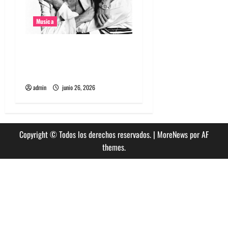
Musica
The Rolling Stones estrenó
nuevo single llamado
Jealous Lover
admin
junio 26, 2026
Copyright © Todos los derechos reservados.
|
MoreNews
por AF
themes.