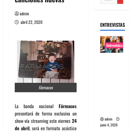
admin
abril 22, 2020
ENTREVISTAS
Entrevistas
Entrevista
banda
Evolfo:
Hablándol
Fármacos
e
directame
nte a tu
La banda nacional
Fármacos
espíritu
presentará de forma exclusiva un
admin
show vía streaming este viernes
24
junio 4, 2026
de abril
, será en formato acústico