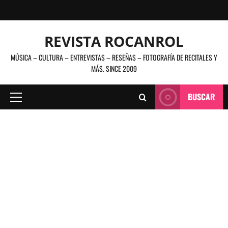
Saltar
al
contenido
REVISTA ROCANROL
MÚSICA – CULTURA – ENTREVISTAS – RESEÑAS – FOTOGRAFÍA DE RECITALES Y
MÁS. SINCE 2009
BUSCAR
Menú
principal