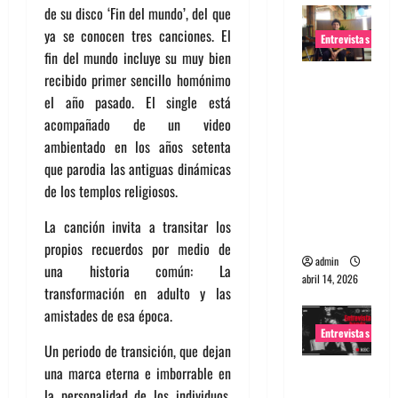
de su disco ‘Fin del mundo’, del que
ya se conocen tres canciones. El
Entrevistas
fin del mundo incluye su muy bien
Entrevista
recibido primer sencillo homónimo
Rudy De
el año pasado. El single está
Anda:
acompañado de un video
Conquista
ambientado en los años setenta
ndo el
que parodia las antiguas dinámicas
mundo,
de los templos religiosos.
una tocata
La canción invita a transitar los
a la vez
propios recuerdos por medio de
admin
una historia común: La
abril 14, 2026
transformación en adulto y las
amistades de esa época.
Entrevistas
Un periodo de transición, que dejan
una marca eterna e imborrable en
Entrevista
la personalidad de los individuos.
a banda