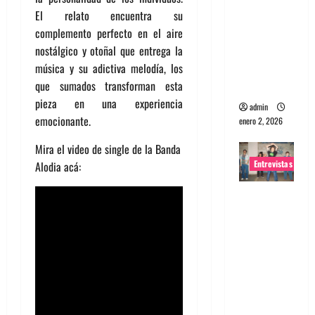
El relato encuentra su
portugues
complemento perfecto en el aire
a
nostálgico y otoñal que entrega la
Maquina:
música y su adictiva melodía, los
Directo y
que sumados transforman esta
visceral
pieza en una experiencia
admin
emocionante.
enero 2, 2026
Mira el video de single de la Banda
Entrevistas
Alodia acá:
Entrevista
a la banda
japonesa
Zoobombs
: Una
energía
salvaje