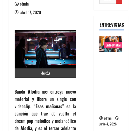
admin
abril 17, 2020
ENTREVISTAS
Entrevistas
Entrevista
banda
Evolfo:
Alodia
Hablándol
e
Banda
Alodia
nos entrega nuevo
directame
material y libera un single con
nte a tu
videoclip. “
Esas mañanas
” es la
espíritu
canción que trae de vuelta el
admin
dream pop melódico y melancólico
junio 4, 2026
de
Alodia
, y es el tercer adelanto