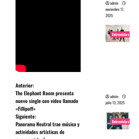
admin
noviembre 17,
2025
Entrevistas
Entrevista
a The
Wants: Su
universo
distorsion
N
Anterior:
ado
The Elephant Room presenta
admin
a
nuevo single con video llamado
julio 13, 2025
«Fillipoff»
v
Siguiente:
Entrevistas
e
Panorama Neutral trae música y
actividades artísticas de
Entrevista: