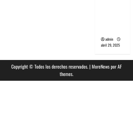
PCR, No
Wave y Art
punk de
Corea del
Sur
admin
abril 29, 2025
Copyright © Todos los derechos reservados.
|
MoreNews
por AF
themes.