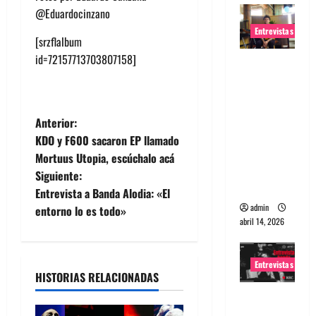
@Eduardocinzano
Entrevistas
[srzflalbum
id=72157713703807158]
Entrevista
Rudy De
Anda:
Conquista
N
Anterior:
ndo el
KDO y F600 sacaron EP llamado
a
mundo,
Mortuus Utopia, escúchalo acá
una tocata
Siguiente:
v
a la vez
Entrevista a Banda Alodia: «El
admin
e
entorno lo es todo»
abril 14, 2026
g
Entrevistas
a
HISTORIAS RELACIONADAS
Entrevista
c
a banda