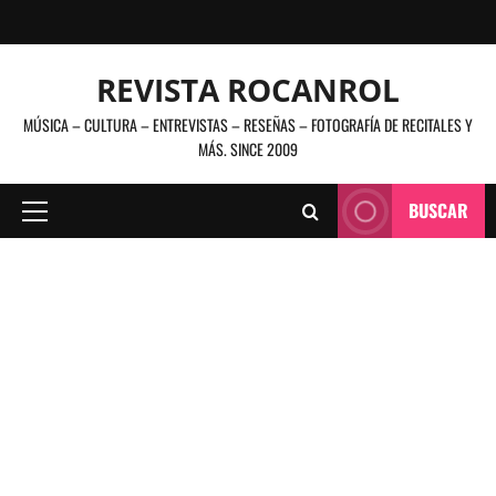
Saltar
al
contenido
REVISTA ROCANROL
MÚSICA – CULTURA – ENTREVISTAS – RESEÑAS – FOTOGRAFÍA DE RECITALES Y
MÁS. SINCE 2009
BUSCAR
Menú
principal