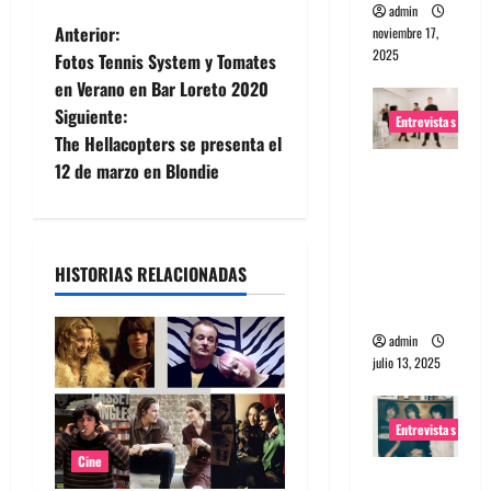
admin
N
Anterior:
noviembre 17,
2025
Fotos Tennis System y Tomates
a
en Verano en Bar Loreto 2020
Siguiente:
v
Entrevistas
The Hellacopters se presenta el
e
12 de marzo en Blondie
Entrevista
a The
g
Wants: Su
universo
a
HISTORIAS RELACIONADAS
distorsion
c
ado
admin
i
julio 13, 2025
ó
Entrevistas
n
Cine
Entrevista: