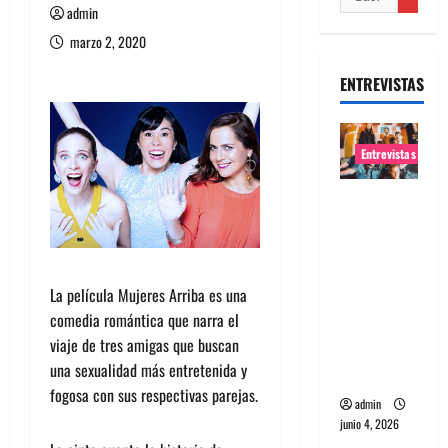
admin
marzo 2, 2020
ENTREVISTAS
Entrevistas
Entrevista
banda
Evolfo:
Hablándol
La película Mujeres Arriba es una
e
comedia romántica que narra el
directame
viaje de tres amigas que buscan
nte a tu
una sexualidad más entretenida y
espíritu
fogosa con sus respectivas parejas.
admin
junio 4, 2026