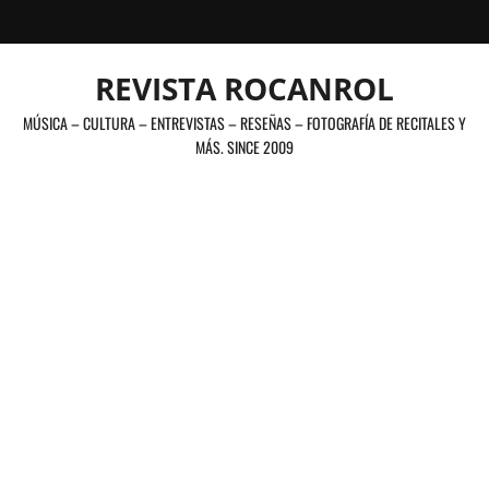
Saltar
al
contenido
REVISTA ROCANROL
MÚSICA – CULTURA – ENTREVISTAS – RESEÑAS – FOTOGRAFÍA DE RECITALES Y
MÁS. SINCE 2009