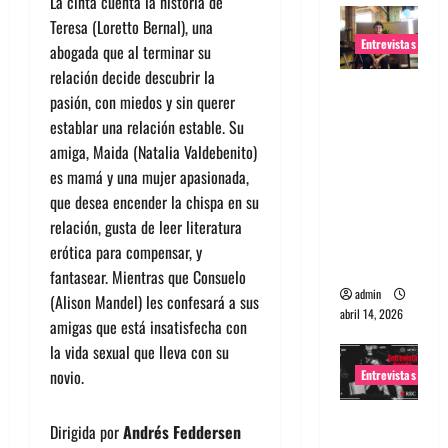
La cinta cuenta la historia de
Teresa (Loretto Bernal), una
Entrevistas
abogada que al terminar su
relación decide descubrir la
Entrevista
pasión, con miedos y sin querer
Rudy De
establar una relación estable. Su
Anda:
amiga, Maida (Natalia Valdebenito)
Conquista
es mamá y una mujer apasionada,
ndo el
que desea encender la chispa en su
mundo,
relación, gusta de leer literatura
una tocata
erótica para compensar, y
a la vez
fantasear. Mientras que Consuelo
admin
(Alison Mandel) les confesará a sus
abril 14, 2026
amigas que está insatisfecha con
la vida sexual que lleva con su
novio.
Entrevistas
Entrevista
Dirigida por
Andrés Feddersen
a banda