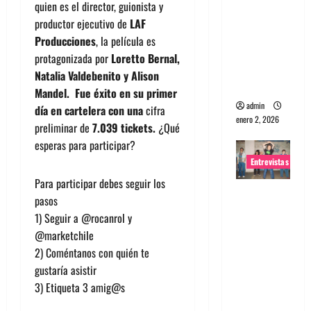
quien es el director, guionista y
portugues
productor ejecutivo de
LAF
a
Producciones
, la película es
Maquina:
protagonizada por
Loretto Bernal,
Directo y
Natalia Valdebenito y Alison
visceral
Mandel. Fue éxito en su primer
admin
día en cartelera con una
cifra
enero 2, 2026
preliminar de
7.039 tickets.
¿Qué
esperas para participar?
Entrevistas
Para participar debes seguir los
Entrevista
pasos
a la banda
1) Seguir a @rocanrol y
japonesa
@marketchile
Zoobombs
2) Coméntanos con quién te
: Una
gustaría asistir
energía
3) Etiqueta 3 amig@s
salvaje