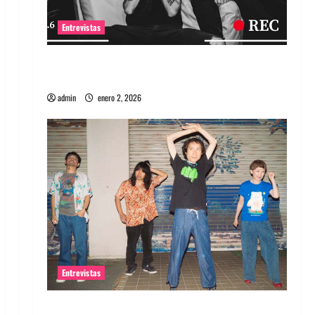
Entrevistas
Entrevista a banda portuguesa Maquina:
Directo y visceral
admin
enero 2, 2026
Entrevistas
Entrevista a la banda japonesa Zoobombs: Una