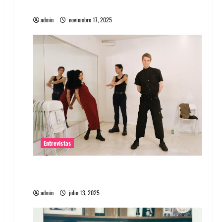
energía salvaje
admin
noviembre 17, 2025
Entrevistas
Entrevista a The Wants: Su universo
distorsionado
admin
julio 13, 2025