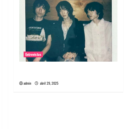
Entrevistas
Entrevista: banda PCR, No Wave y Art punk de
Corea del Sur
admin
abril 29, 2025