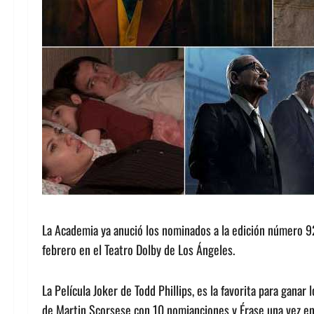
La Academia ya anució los nominados a la edición número 92
febrero en el Teatro Dolby de Los Ángeles.
La Película Joker de Todd Phillips, es la favorita para gana
de Martin Scorsese con 10 nomianciones y Érase una vez e