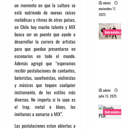
admin
un momento en que la cultura se
noviembre 17,
está nutriendo de nuevas raíces
2025
melódicas y ritmos de otros países,
en Chile hay mucho talento y MIX
Entrevistas
busca ser un puente que ayude a
desarrollar la carrera de artistas
Entrevista
para que puedan presentarse en
a The
escenarios en todo el mundo.
Wants: Su
Además agregó que “esperamos
universo
recibir postulaciones de cantantes,
distorsion
bateristas, saxofonistas, violinistas
ado
y músicos que toquen cualquier
admin
instrumento, de los estilos más
julio 13, 2025
diversos. No importa si lo suyo es
el trap, metal o blues, los
Entrevistas
invitamos a sumarse a MIX”.
Entrevista:
Las postulaciones estan abiertas a