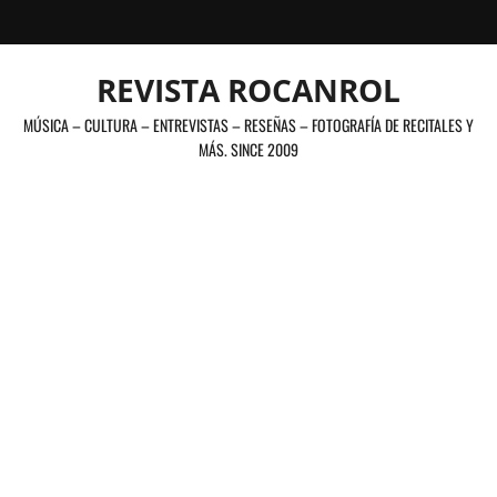
Saltar
al
contenido
REVISTA ROCANROL
MÚSICA – CULTURA – ENTREVISTAS – RESEÑAS – FOTOGRAFÍA DE RECITALES Y
MÁS. SINCE 2009