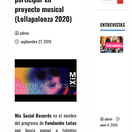
proyecto musical
(Lollapalooza 2020)
ENTREVISTAS
admin
septiembre 27, 2019
Entrevistas
Entrevista
banda
Evolfo:
Hablándol
e
directame
nte a tu
espíritu
Mix Social Records
es el nombre
admin
del programa de
Fundación Lotus
junio 4, 2026
que busca apoyar a talentos