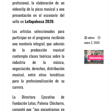
profesional, la elaboración de un
portugues
videoclip de la pieza musical y una
a
presentación en el escenario del
Maquina:
sello en
Lollapalooza 2020
.
Directo y
visceral
Los artistas seleccionados para
participar en el programa recibirán
admin
enero 2, 2026
una mentoría integral, que además
de la producción musical
contempla clases teóricas sobre la
Entrevistas
industria de la música,
negociación, derechos, distribución
Entrevista
musical, entre otras temáticas
a la banda
para la profesionalización de su
japonesa
carrera.
Zoobombs
: Una
La Directora Ejecutiva de
energía
Fundación Lotus, Paloma Chicharro,
salvaje
comentó que “nos encontramos en