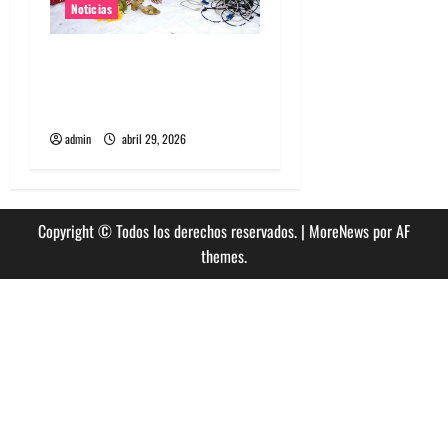
Noticias
Grimes lanzará nuevo disco
este 2026 llamado Psy
Opera
admin
abril 29, 2026
Copyright © Todos los derechos reservados.
|
MoreNews
por AF
themes.