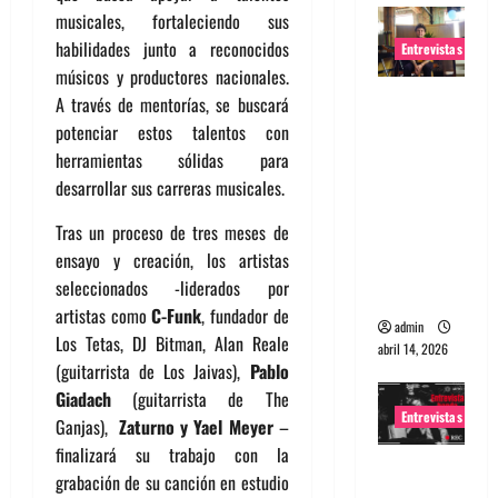
musicales, fortaleciendo sus
habilidades junto a reconocidos
Entrevistas
músicos y productores nacionales.
Entrevista
A través de mentorías, se buscará
Rudy De
potenciar estos talentos con
Anda:
herramientas sólidas para
Conquista
desarrollar sus carreras musicales.
ndo el
Tras un proceso de tres meses de
mundo,
ensayo y creación, los artistas
una tocata
seleccionados -liderados por
a la vez
artistas como
C-Funk
, fundador de
admin
Los Tetas, DJ Bitman, Alan Reale
abril 14, 2026
(guitarrista de Los Jaivas),
Pablo
Giadach
(guitarrista de The
Entrevistas
Ganjas),
Zaturno y Yael Meyer
–
finalizará su trabajo con la
Entrevista
grabación de su canción en estudio
a banda