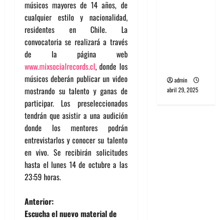
banda
músicos mayores de 14 años, de
PCR, No
cualquier estilo y nacionalidad,
Wave y Art
residentes en Chile. La
punk de
convocatoria se realizará a través
Corea del
de la página web
Sur
www.mixsocialrecords.cl
, donde los
músicos deberán publicar un video
admin
mostrando su talento y ganas de
abril 29, 2025
participar. Los preseleccionados
tendrán que asistir a una audición
donde los mentores podrán
entrevistarlos y conocer su talento
en vivo. Se recibirán solicitudes
hasta el lunes 14 de octubre a las
23:59 horas.
N
Anterior:
Escucha el nuevo material de