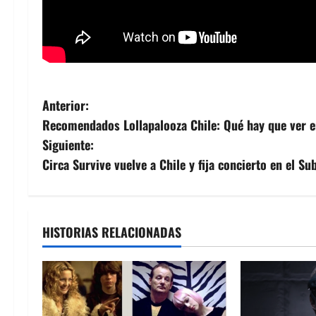
N
Anterior:
Recomendados Lollapalooza Chile: Qué hay que ver e
a
Siguiente:
v
Circa Survive vuelve a Chile y fija concierto en el Su
e
g
HISTORIAS RELACIONADAS
a
c