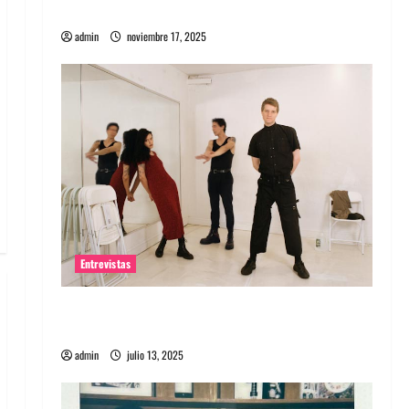
energía salvaje
admin
noviembre 17, 2025
Entrevistas
Entrevista a The Wants: Su universo
distorsionado
admin
julio 13, 2025