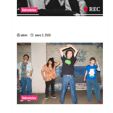
Entrevistas
Entrevista a banda portuguesa Maquina:
Directo y visceral
admin
enero 2, 2026
Entrevistas
Entrevista a la banda japonesa Zoobombs: Una