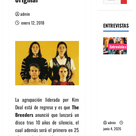
admin
enero 12, 2018
ENTREVISTAS
Entrevistas
Entrevista
banda
Evolfo:
Hablándol
e
directame
La agrupación liderada por Kim
nte a tu
Deal está de regreso y es que
The
espíritu
Breeders
anunció que lanzará un
disco tras 10 años de silencio, el
admin
junio 4, 2026
cual además será el primero en 25