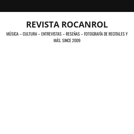
Saltar
al
contenido
REVISTA ROCANROL
MÚSICA – CULTURA – ENTREVISTAS – RESEÑAS – FOTOGRAFÍA DE RECITALES Y
MÁS. SINCE 2009