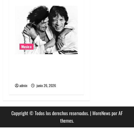
Musica
The Rolling Stones estrenó
nuevo single llamado
Jealous Lover
admin
junio 26, 2026
Copyright © Todos los derechos reservados.
|
MoreNews
por AF
themes.