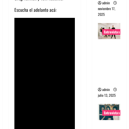
admin
noviembre 17,
Escucha el adelanto acá:
2025
Entrevistas
Entrevista
a The
Wants: Su
universo
distorsion
ado
admin
julio 13, 2025
Entrevistas
Entrevista: