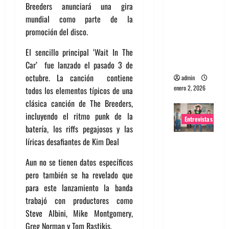
Breeders anunciará una gira
portugues
mundial como parte de la
a
promoción del disco.
Maquina:
Directo y
El sencillo principal ‘Wait In The
visceral
Car’ fue lanzado el pasado 3 de
octubre. La canción contiene
admin
enero 2, 2026
todos los elementos típicos de una
clásica canción de The Breeders,
incluyendo el ritmo punk de la
Entrevistas
batería, los riffs pegajosos y las
líricas desafiantes de Kim Deal
Entrevista
a la banda
Aun no se tienen datos específicos
japonesa
pero también se ha revelado que
Zoobombs
para este lanzamiento la banda
: Una
trabajó con productores como
energía
Steve Albini, Mike Montgomery,
salvaje
Greg Norman y Tom Rastikis.