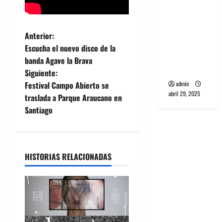
banda
PCR, No
Wave y Art
N
Anterior:
punk de
Escucha el nuevo disco de la
a
Corea del
banda Agave la Brava
Sur
Siguiente:
v
admin
Festival Campo Abierto se
abril 29, 2025
e
traslada a Parque Araucano en
Santiago
g
a
HISTORIAS RELACIONADAS
c
i
ó