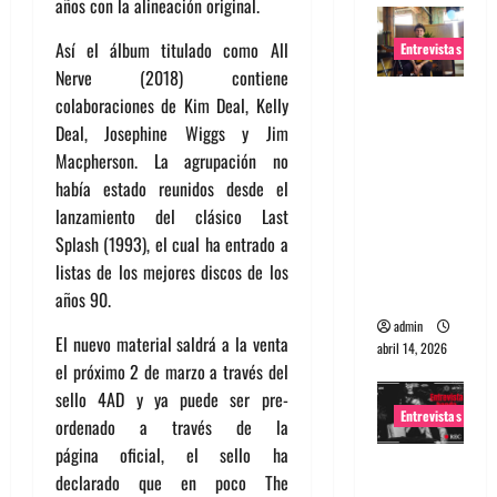
años con la alineación original.
Así el álbum titulado como All
Entrevistas
Nerve (2018) contiene
Entrevista
colaboraciones de Kim Deal, Kelly
Rudy De
Deal, Josephine Wiggs y Jim
Anda:
Macpherson. La agrupación no
Conquista
había estado reunidos desde el
ndo el
lanzamiento del clásico Last
mundo,
Splash (1993), el cual ha entrado a
una tocata
listas de los mejores discos de los
a la vez
años 90.
admin
El nuevo material saldrá a la venta
abril 14, 2026
el próximo 2 de marzo a través del
sello 4AD y ya puede ser pre-
Entrevistas
ordenado a través de la
página oficial, el sello ha
Entrevista
declarado que en poco The
a banda