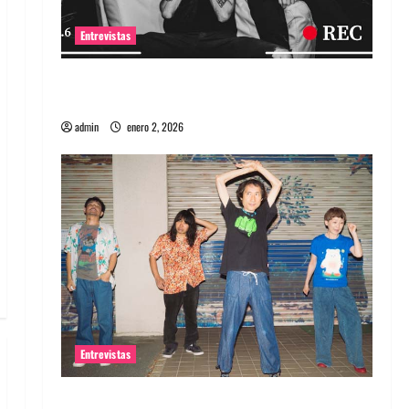
Entrevistas
Entrevista a banda portuguesa Maquina:
Directo y visceral
admin
enero 2, 2026
Entrevistas
Entrevista a la banda japonesa Zoobombs: Una