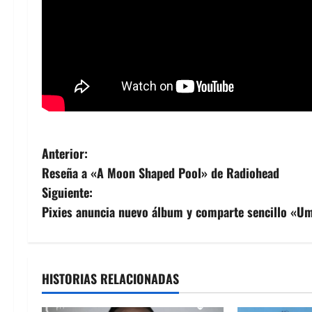
N
Anterior:
Reseña a «A Moon Shaped Pool» de Radiohead
a
Siguiente:
v
Pixies anuncia nuevo álbum y comparte sencillo «U
e
g
HISTORIAS RELACIONADAS
a