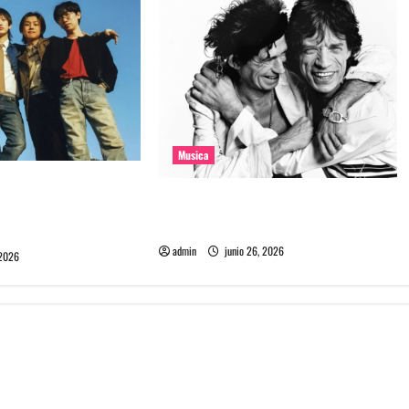
Musica
e la banda coreana
The Rolling Stones estrenó nuevo
mado Molecular
single llamado Jealous Lover
admin
junio 26, 2026
 2026