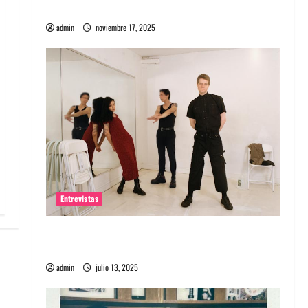
energía salvaje
admin
noviembre 17, 2025
Entrevistas
Entrevista a The Wants: Su universo
distorsionado
admin
julio 13, 2025