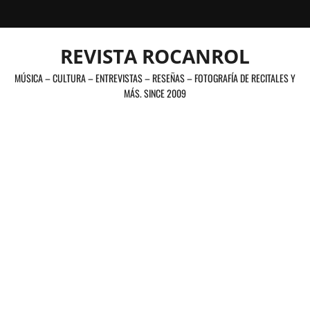
Saltar
al
contenido
REVISTA ROCANROL
MÚSICA – CULTURA – ENTREVISTAS – RESEÑAS – FOTOGRAFÍA DE RECITALES Y
MÁS. SINCE 2009