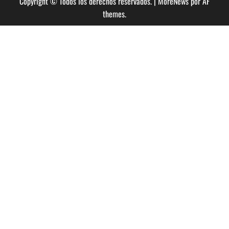
Copyright © Todos los derechos reservados.
|
MoreNews
por AF
themes.