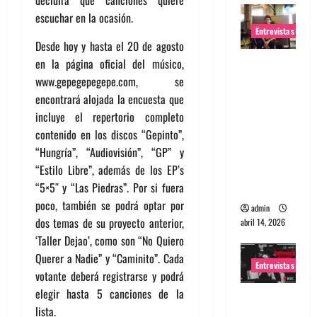
decidirá qué canciones quiere
escuchar en la ocasión.
Entrevistas
Desde hoy y hasta el 20 de agosto
Entrevista
en la página oficial del músico,
Rudy De
www.gepegepegepe.com, se
Anda:
encontrará alojada la encuesta que
Conquista
incluye el repertorio completo
ndo el
contenido en los discos “Gepinto”,
mundo,
“Hungría”, “Audiovisión”, “GP” y
una tocata
“Estilo Libre”, además de los EP’s
a la vez
“5×5″ y “Las Piedras”. Por si fuera
poco, también se podrá optar por
admin
dos temas de su proyecto anterior,
abril 14, 2026
‘Taller Dejao’, como son “No Quiero
Querer a Nadie” y “Caminito”. Cada
Entrevistas
votante deberá registrarse y podrá
elegir hasta 5 canciones de la
Entrevista
lista.
a banda