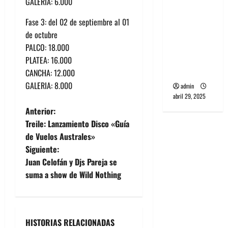
GALERIA: 6.000
banda
PCR, No
Fase 3: del 02 de septiembre al 01
Wave y Art
de octubre
punk de
PALCO: 18.000
Corea del
PLATEA: 16.000
Sur
CANCHA: 12.000
GALERIA: 8.000
admin
abril 29, 2025
N
Anterior:
Treile: Lanzamiento Disco «Guía
a
de Vuelos Australes»
Siguiente:
v
Juan Celofán y Djs Pareja se
e
suma a show de Wild Nothing
g
a
HISTORIAS RELACIONADAS