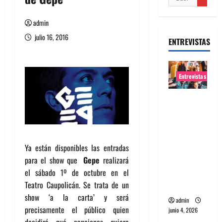
admin
julio 16, 2016
ENTREVISTAS
Entrevistas
Entrevista
banda
Evolfo:
Hablándol
Ya están disponibles las entradas
e
para el show que
Gepe
realizará
directame
el sábado 1º de octubre en el
nte a tu
Teatro Caupolicán. Se trata de un
espíritu
show ‘a la carta’ y será
admin
precisamente el público quien
junio 4, 2026