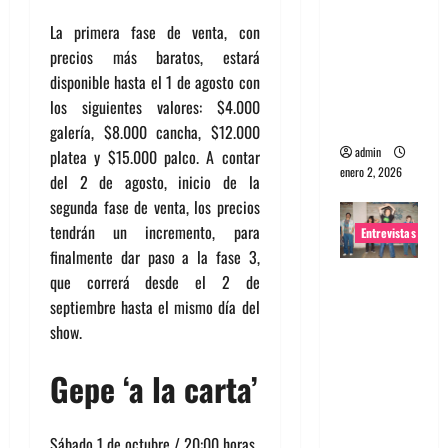
portugues
La primera fase de venta, con
a
precios más baratos, estará
Maquina:
disponible hasta el 1 de agosto con
Directo y
los siguientes valores: $4.000
visceral
galería, $8.000 cancha, $12.000
admin
platea y $15.000 palco. A contar
enero 2, 2026
del 2 de agosto, inicio de la
segunda fase de venta, los precios
tendrán un incremento, para
Entrevistas
finalmente dar paso a la fase 3,
Entrevista
que correrá desde el 2 de
a la banda
septiembre hasta el mismo día del
japonesa
show.
Zoobombs
Gepe ‘a la carta’
: Una
energía
salvaje
Sábado 1 de octubre / 20:00 horas