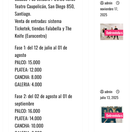
admin
Teatro Caupolicán, San Diego 850,
noviembre 17,
Santiago.
2025
Venta de entradas: sistema
Ticketek, tiendas Falabella y The
Entrevistas
Knife (Eurocentro)
Entrevista
Fase 1: del 12 de julio al 01 de
a The
agosto
Wants: Su
PALCO: 15.000
universo
PLATEA: 12.000
distorsion
CANCHA: 8.000
ado
GALERIA: 4.000
admin
Fase 2: del 02 de agosto al 01 de
julio 13, 2025
septiembre
PALCO: 16.000
Entrevistas
PLATEA: 14.000
CANCHA: 10.000
Entrevista: