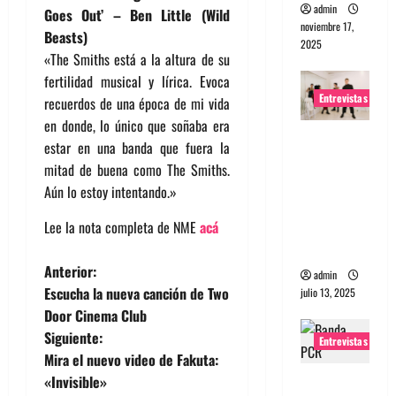
admin
Goes Out’ – Ben Little (Wild
noviembre 17,
Beasts)
2025
«The Smiths está a la altura de su
fertilidad musical y lírica. Evoca
Entrevistas
recuerdos de una época de mi vida
en donde, lo único que soñaba era
Entrevista
estar en una banda que fuera la
a The
mitad de buena como The Smiths.
Wants: Su
Aún lo estoy intentando.»
universo
distorsion
Lee la nota completa de NME
acá
ado
N
Anterior:
admin
Escucha la nueva canción de Two
julio 13, 2025
a
Door Cinema Club
Siguiente:
v
Entrevistas
Mira el nuevo video de Fakuta:
e
Entrevista:
«Invisible»