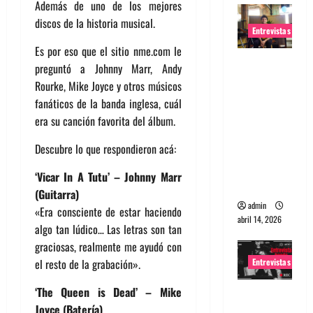
Además de uno de los mejores
discos de la historia musical.
Entrevistas
Es por eso que el sitio nme.com le
Entrevista
preguntó a Johnny Marr, Andy
Rudy De
Rourke, Mike Joyce y otros músicos
Anda:
fanáticos de la banda inglesa, cuál
Conquista
era su canción favorita del álbum.
ndo el
Descubre lo que respondieron acá:
mundo,
una tocata
‘Vicar In A Tutu’ – Johnny Marr
a la vez
(Guitarra)
admin
«Era consciente de estar haciendo
abril 14, 2026
algo tan lúdico… Las letras son tan
graciosas, realmente me ayudó con
Entrevistas
el resto de la grabación».
‘The Queen is Dead’ – Mike
Entrevista
Joyce (Batería)
a banda