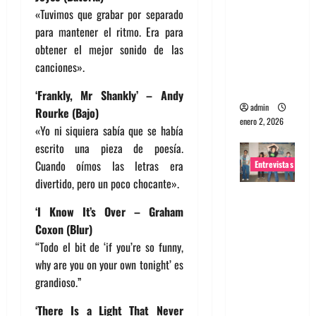
«Tuvimos que grabar por separado
portugues
para mantener el ritmo. Era para
a
obtener el mejor sonido de las
Maquina:
canciones».
Directo y
visceral
‘Frankly, Mr Shankly’ – Andy
admin
Rourke (Bajo)
enero 2, 2026
«Yo ni siquiera sabía que se había
escrito una pieza de poesía.
Cuando oímos las letras era
Entrevistas
divertido, pero un poco chocante».
Entrevista
‘I Know It’s Over – Graham
a la banda
Coxon (Blur)
japonesa
“Todo el bit de ‘if you’re so funny,
Zoobombs
why are you on your own tonight’ es
: Una
grandioso.”
energía
salvaje
‘There Is a Light That Never