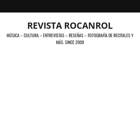
Saltar
al
contenido
REVISTA ROCANROL
MÚSICA – CULTURA – ENTREVISTAS – RESEÑAS – FOTOGRAFÍA DE RECITALES Y
MÁS. SINCE 2009