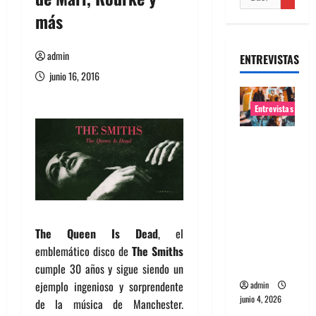
más
admin
ENTREVISTAS
junio 16, 2016
Entrevistas
Entrevista
banda
Evolfo:
Hablándol
e
directame
The Queen Is Dead
, el
nte a tu
emblemático disco de
The Smiths
espíritu
cumple 30 años y sigue siendo un
ejemplo ingenioso y sorprendente
admin
junio 4, 2026
de la música de Manchester.