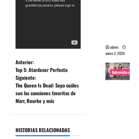
portugues
a
Maquina:
Directo y
visceral
admin
enero 2, 2026
N
Anterior:
Top 5: Atardecer Perfecto
Entrevistas
a
Siguiente:
The Queen Is Dead: Sepa cuáles
Entrevista
v
son las canciones favoritas de
a la banda
e
Marr, Rourke y más
japonesa
Zoobombs
g
: Una
energía
a
HISTORIAS RELACIONADAS
salvaje