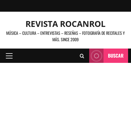
Saltar
al
contenido
REVISTA ROCANROL
MÚSICA – CULTURA – ENTREVISTAS – RESEÑAS – FOTOGRAFÍA DE RECITALES Y
MÁS. SINCE 2009
BUSCAR
Menú
principal