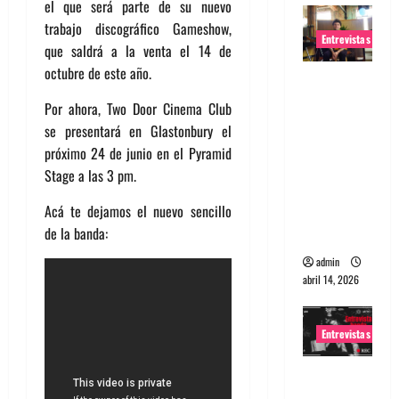
el que será parte de su nuevo
trabajo discográfico Gameshow,
Entrevistas
que saldrá a la venta el 14 de
octubre de este año.
Entrevista
Rudy De
Por ahora, Two Door Cinema Club
Anda:
se presentará en Glastonbury el
Conquista
próximo 24 de junio en el Pyramid
ndo el
Stage a las 3 pm.
mundo,
Acá te dejamos el nuevo sencillo
una tocata
de la banda:
a la vez
admin
abril 14, 2026
Entrevistas
Entrevista
a banda