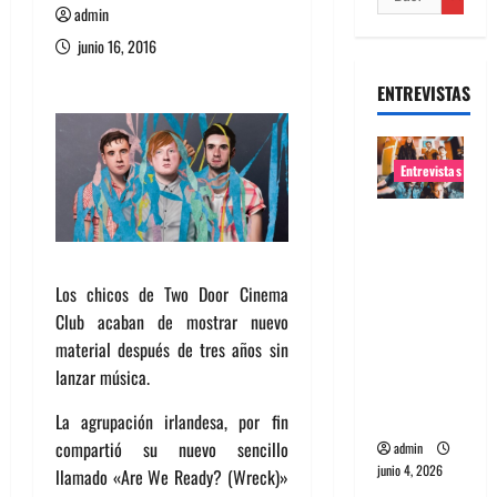
admin
junio 16, 2016
ENTREVISTAS
Entrevistas
Entrevista
banda
Evolfo:
Los chicos de Two Door Cinema
Hablándol
Club acaban de mostrar nuevo
e
material después de tres años sin
directame
lanzar música.
nte a tu
espíritu
La agrupación irlandesa, por fin
compartió su nuevo sencillo
admin
junio 4, 2026
llamado «Are We Ready? (Wreck)»