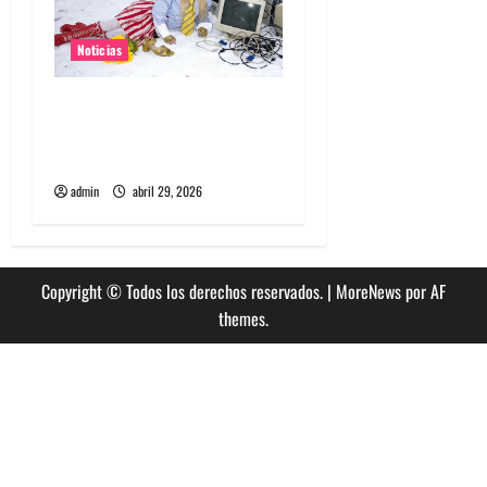
Noticias
Grimes lanzará nuevo disco
este 2026 llamado Psy
Opera
admin
abril 29, 2026
Copyright © Todos los derechos reservados.
|
MoreNews
por AF
themes.