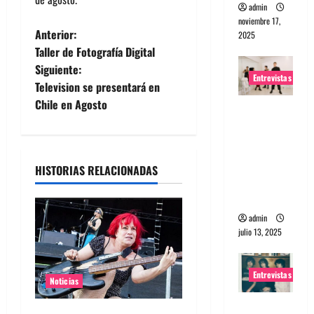
admin
noviembre 17,
N
Anterior:
2025
Taller de Fotografía Digital
a
Siguiente:
Entrevistas
Television se presentará en
v
Chile en Agosto
Entrevista
e
a The
Wants: Su
g
universo
HISTORIAS RELACIONADAS
a
distorsion
ado
c
admin
julio 13, 2025
i
ó
Entrevistas
Noticias
n
Entrevista: