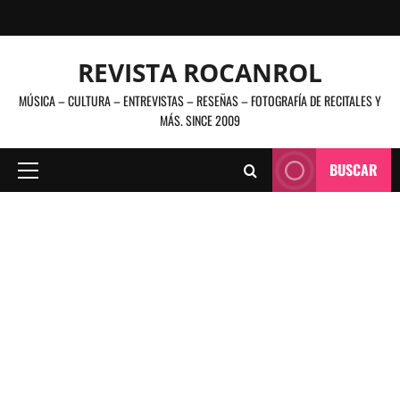
Saltar
al
contenido
REVISTA ROCANROL
MÚSICA – CULTURA – ENTREVISTAS – RESEÑAS – FOTOGRAFÍA DE RECITALES Y
MÁS. SINCE 2009
BUSCAR
Menú
principal