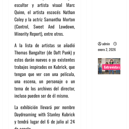
escultor y artista visual Marc
portugues
Quinn, el artista escocés Nathan
a
Coley y la actriz Samantha Morton
Maquina:
(Control, Sweet And Lowdown,
Directo y
Minority Report), entre otros.
visceral
admin
A la lista de artistas se añadió
enero 2, 2026
Thomas Bangalter (de Daft Punk) y
estos darán nuevos o ya existentes
trabajos inspirados en Kubrick, que
Entrevistas
tengan que ver con una película,
Entrevista
una escena, un personaje o un
a la banda
tema de los archivos del director,
japonesa
incluso pueden ser de él mismo.
Zoobombs
La exhibición llevará por nombre
: Una
Daydreaming with Stanley Kubrick
energía
y tendrá lugar del 6 de julio al 24
salvaje
de agosto.