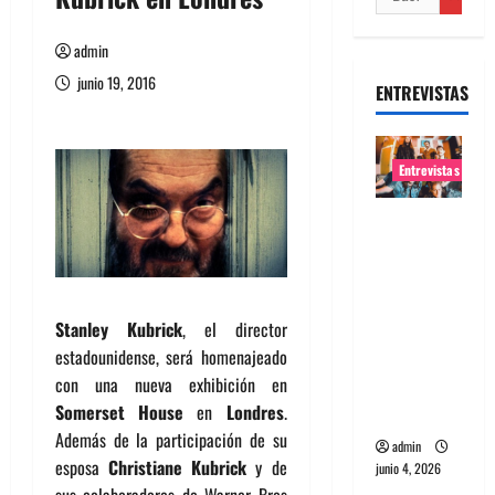
admin
junio 19, 2016
ENTREVISTAS
Entrevistas
Entrevista
banda
Evolfo:
Hablándol
Stanley Kubrick
, el director
e
estadounidense, será homenajeado
directame
con una nueva exhibición en
nte a tu
Somerset House
en
Londres
.
espíritu
Además de la participación de su
admin
esposa
Christiane Kubrick
y de
junio 4, 2026