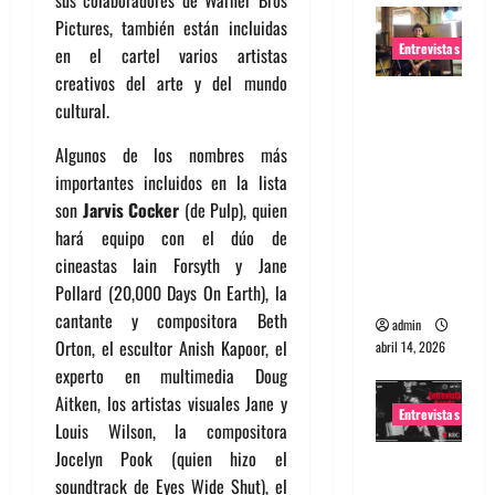
sus colaboradores de Warner Bros
Pictures, también están incluidas
Entrevistas
en el cartel varios artistas
creativos del arte y del mundo
Entrevista
cultural.
Rudy De
Anda:
Algunos de los nombres más
Conquista
importantes incluidos en la lista
ndo el
son
Jarvis Cocker
(de Pulp), quien
mundo,
hará equipo con el dúo de
una tocata
cineastas Iain Forsyth y Jane
a la vez
Pollard (20,000 Days On Earth), la
cantante y compositora Beth
admin
Orton, el escultor Anish Kapoor, el
abril 14, 2026
experto en multimedia Doug
Aitken, los artistas visuales Jane y
Entrevistas
Louis Wilson, la compositora
Jocelyn Pook (quien hizo el
Entrevista
soundtrack de Eyes Wide Shut), el
a banda