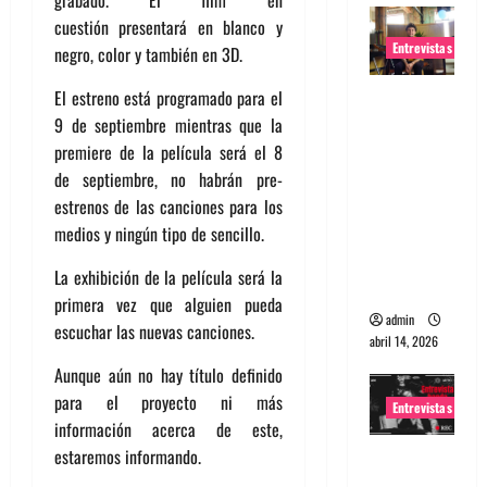
grabado. El film en
cuestión presentará en blanco y
Entrevistas
negro, color y también en 3D.
Entrevista
El estreno está programado para el
Rudy De
9 de septiembre mientras que la
Anda:
premiere de la película será el 8
Conquista
de septiembre, no habrán pre-
ndo el
estrenos de las canciones para los
mundo,
medios y ningún tipo de sencillo.
una tocata
La exhibición de la película será la
a la vez
primera vez que alguien pueda
admin
escuchar las nuevas canciones.
abril 14, 2026
Aunque aún no hay título definido
para el proyecto ni más
Entrevistas
información acerca de este,
estaremos informando.
Entrevista
a banda