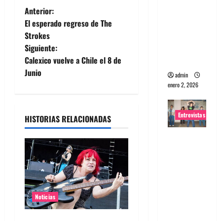
N
Anterior:
portugues
El esperado regreso de The
a
a
Strokes
Maquina:
Siguiente:
Directo y
v
Calexico vuelve a Chile el 8 de
visceral
e
Junio
admin
enero 2, 2026
g
a
Entrevistas
HISTORIAS RELACIONADAS
c
Entrevista
a la banda
i
japonesa
Zoobombs
ó
: Una
n
Noticias
energía
salvaje