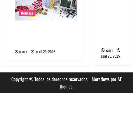
banda
PCR, No
Noticias
Wave y Art
punk de
Grimes lanzará nuevo disco
Corea del
este 2026 llamado Psy
Sur
Opera
admin
admin
abril 29, 2026
abril 29, 2025
Copyright © Todos los derechos reservados.
|
MoreNews
por AF
themes.