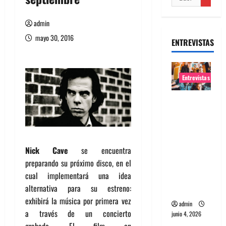
admin
mayo 30, 2016
ENTREVISTAS
Entrevistas
Entrevista
banda
Evolfo:
Hablándol
Nick Cave
se encuentra
e
preparando su próximo disco, en el
directame
cual implementará una idea
nte a tu
alternativa para su estreno:
espíritu
exhibirá la música por primera vez
admin
a través de un concierto
junio 4, 2026