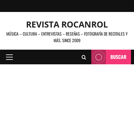
Saltar
al
contenido
REVISTA ROCANROL
MÚSICA – CULTURA – ENTREVISTAS – RESEÑAS – FOTOGRAFÍA DE RECITALES Y
MÁS. SINCE 2009
BUSCAR
Menú
principal