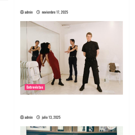
energía salvaje
admin
noviembre 17, 2025
Entrevistas
Entrevista a The Wants: Su universo
distorsionado
admin
julio 13, 2025