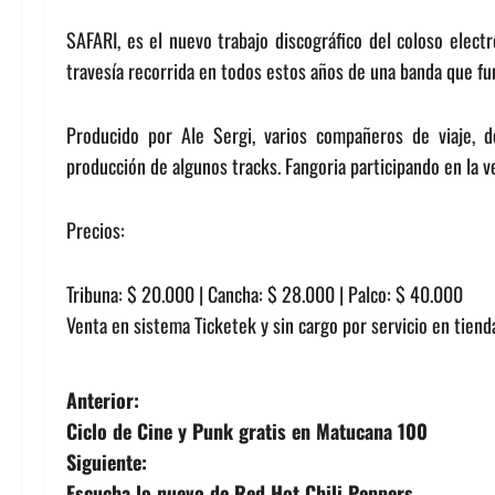
SAFARI, es el nuevo trabajo discográfico del coloso elec
travesía recorrida en todos estos años de una banda que fun
Producido por Ale Sergi, varios compañeros de viaje, d
producción de algunos tracks. Fangoria participando en la v
Precios:
Tribuna: $ 20.000 | Cancha: $ 28.000 | Palco: $ 40.000
Venta en sistema Ticketek y
sin cargo por servicio en tiend
N
Anterior:
Ciclo de Cine y Punk gratis en Matucana 100
a
Siguiente:
Escucha lo nuevo de Red Hot Chili Peppers