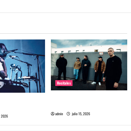
Recitales
High Vis confirma su esperado
 Chile: La historia
debut en Chile
l público chileno
admin
julio 15, 2026
, 2026