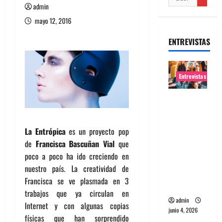
admin
mayo 12, 2016
ENTREVISTAS
Entrevistas
Entrevista
banda
Evolfo:
La Entrópica
es un proyecto pop
Hablándol
de
Francisca Bascuñan Vial
que
e
poco a poco ha ido creciendo en
directame
nuestro país. La creatividad de
nte a tu
Francisca se ve plasmada en 3
espíritu
trabajos que ya circulan en
admin
Internet y con algunas copias
junio 4, 2026
físicas que han sorprendido