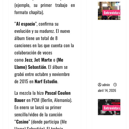
(ejemplo, su primer trabajo en
formato chapita).
Entrevistas
“
Al espacio
”, confirma su
Entrevista
evolución y su madurez. El nuevo
Rudy De
álbum tiene un total de 8
Anda:
canciones en las que cuenta con la
Conquista
colaboración de voces
ndo el
como
Jezz
,
Jet Marte
o
(Me
mundo,
Llamo) Sebastián
. El álbum se
una tocata
grabó entre octubre y noviembre
a la vez
de 2015 en
Narf Estudio
.
admin
abril 14, 2026
La mezcla la hizo
Pascal Coulon
Bauer
en PCM (Berlin, Alemania).
En enero se lanzó su primer
Entrevistas
sencillo/video de la canción
Entrevista
“
Casino
” (donde participa (Me
a banda
Llamo) Sebastián). El trabajo