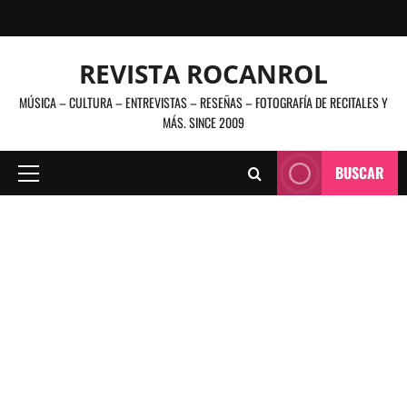
Saltar
al
contenido
REVISTA ROCANROL
MÚSICA – CULTURA – ENTREVISTAS – RESEÑAS – FOTOGRAFÍA DE RECITALES Y
MÁS. SINCE 2009
BUSCAR
Menú
principal