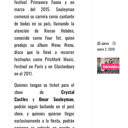
festival Primavera Fauna y en
portugues
marzo del 2015. Souleyman
a
comenzó su carrera como cantante
Maquina:
de bodas en su país, llamando la
Directo y
atención de Kieran Hebden,
visceral
conocido como Four Tet, quien
admin
produjo su álbum Wenu Wenu,
enero 2, 2026
disco que lo llevó a recorrer
festivales como Pitchfork Music,
Festival en París y en Glastonbury
Entrevistas
en el 2011.
Entrevista
Quienes tengan su ticket para el
a la banda
show de
Crystal
japonesa
Castles
y
Omar Souleyman
,
Zoobombs
podrán seguir bailando en el post
: Una
show, y quienes quieran llegar
energía
exclusivamente a la fiesta, podrán
salvaje
comprar su entrada en puerta y