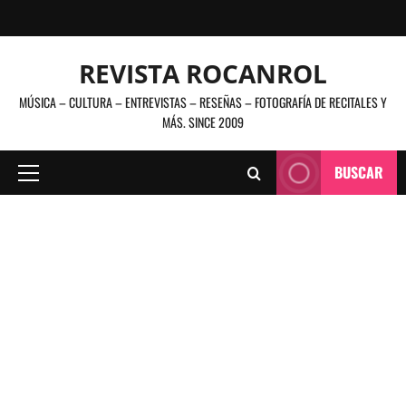
Saltar
al
contenido
REVISTA ROCANROL
MÚSICA – CULTURA – ENTREVISTAS – RESEÑAS – FOTOGRAFÍA DE RECITALES Y
MÁS. SINCE 2009
BUSCAR
Menú
principal