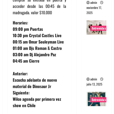
admin
acceder desde las 00:45 de la
noviembre 17,
madrugada. valor $10.000
2025
Horarios:
Entrevistas
09:00 pm Puertas
10:30 pm Crystal Castles Live
Entrevista
00:15 am Omar Souleyman Live
a The
01:00 am Djs Roman & Castro
Wants: Su
03:00 am Dj Alejandro Paz
universo
04:45 am Cierre
distorsion
ado
N
Anterior:
admin
Escucha adelanto de nuevo
a
julio 13, 2025
material de Dinosaur Jr
Siguiente:
v
Wilco agenda por primera vez
Entrevistas
e
show en Chile
Entrevista: