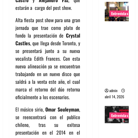
Castro
y
Alejandro Paz
, que
estarán a cargo del post show.
Entrevistas
Alta fiesta post show para una gran
Entrevista
jornada que trae como plato de
Rudy De
fondo la presentación de
Crystal
Anda:
Castles
, que llega desde Toronto, y
Conquista
se presentará junto a su nueva
ndo el
vocalista Edith Frances. Con esta
mundo,
nueva alineación ya se encuentran
una tocata
trabajando en un nuevo disco que
a la vez
saldrá a la venta este año, el cual
marca el retorno del dúo retorna
admin
oficialmente a los escenarios.
abril 14, 2026
El músico sirio,
Omar Souleyman
,
Entrevistas
se reencontrará con el publico
chileno, tras su exitosa
Entrevista
presentación en el 2014 en el
a banda