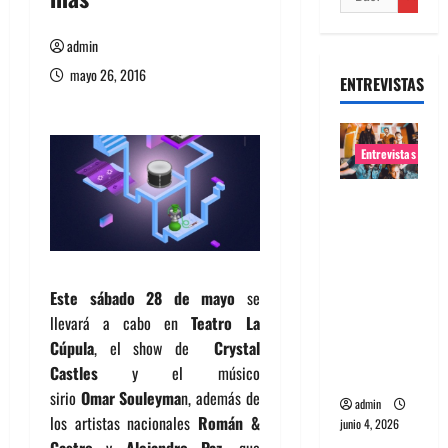
admin
mayo 26, 2016
ENTREVISTAS
Entrevistas
Entrevista
banda
Evolfo:
Hablándol
Este sábado 28 de mayo
se
e
llevará a cabo en
Teatro La
directame
Cúpula
, el show de
Crystal
nte a tu
Castles
y el músico
espíritu
sirio
Omar Souleyma
n, además de
admin
los artistas nacionales
Román &
junio 4, 2026