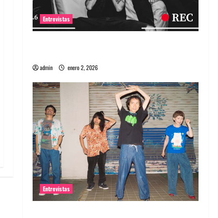
Entrevistas
Entrevista a banda portuguesa Maquina:
Directo y visceral
admin
enero 2, 2026
Entrevistas
Entrevista a la banda japonesa Zoobombs: Una