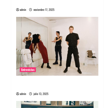
energía salvaje
admin
noviembre 17, 2025
Entrevistas
Entrevista a The Wants: Su universo
distorsionado
admin
julio 13, 2025