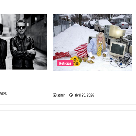
Noticias
e Depeche Mode en
Grimes lanzará nuevo disco este
ra 2027
2026 llamado Psy Opera
 2026
admin
abril 29, 2026