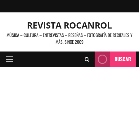
Saltar
al
contenido
REVISTA ROCANROL
MÚSICA – CULTURA – ENTREVISTAS – RESEÑAS – FOTOGRAFÍA DE RECITALES Y
MÁS. SINCE 2009
BUSCAR
Menú
principal