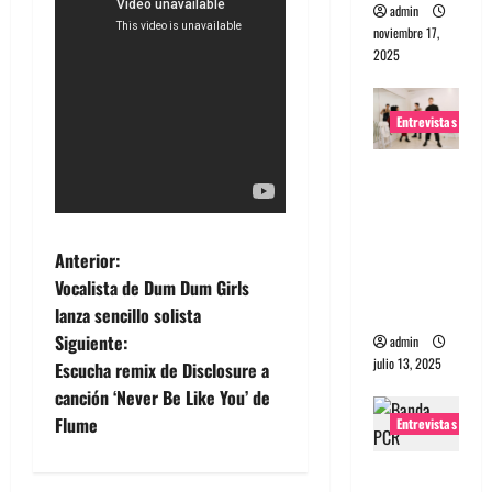
admin
noviembre 17,
2025
Entrevistas
Entrevista
a The
Wants: Su
universo
N
Anterior:
distorsion
Vocalista de Dum Dum Girls
a
ado
lanza sencillo solista
Siguiente:
admin
v
julio 13, 2025
Escucha remix de Disclosure a
e
canción ‘Never Be Like You’ de
Flume
Entrevistas
g
Entrevista: