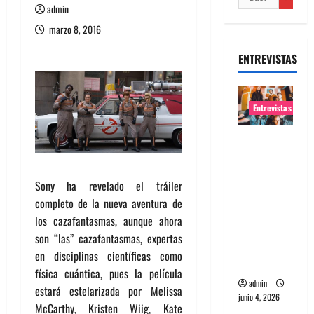
admin
marzo 8, 2016
ENTREVISTAS
Entrevistas
Entrevista
banda
Evolfo:
Sony ha revelado el tráiler
Hablándol
completo de la nueva aventura de
e
los cazafantasmas, aunque ahora
directame
son “las” cazafantasmas, expertas
nte a tu
en disciplinas científicas como
espíritu
física cuántica, pues la película
admin
estará estelarizada por Melissa
junio 4, 2026
McCarthy, Kristen Wiig, Kate