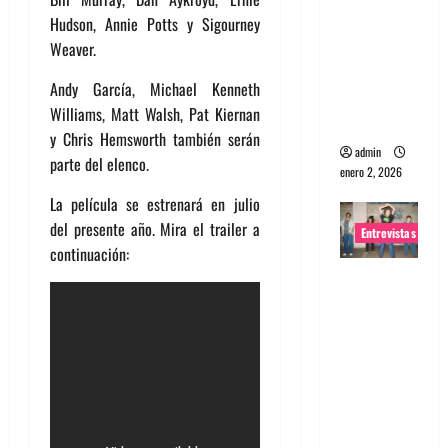
portugues
Hudson, Annie Potts y Sigourney
a
Weaver.
Maquina:
Andy García, Michael Kenneth
Directo y
Williams, Matt Walsh, Pat Kiernan
visceral
y Chris Hemsworth también serán
admin
parte del elenco.
enero 2, 2026
La película se estrenará en julio
del presente año. Mira el trailer a
Entrevistas
continuación:
Entrevista
a la banda
japonesa
Zoobombs
: Una
energía
salvaje