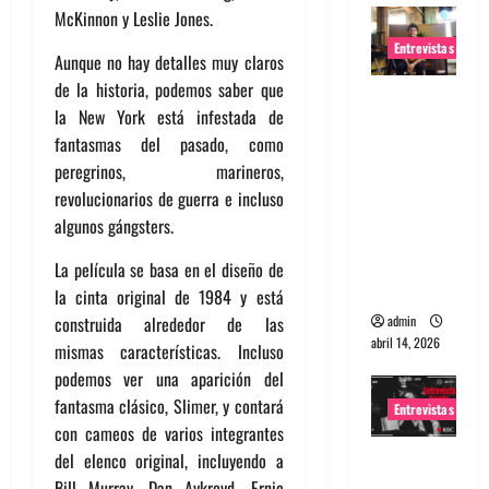
McKinnon y Leslie Jones.
Entrevistas
Aunque no hay detalles muy claros
de la historia, podemos saber que
Entrevista
la New York está infestada de
Rudy De
fantasmas del pasado, como
Anda:
peregrinos, marineros,
Conquista
revolucionarios de guerra e incluso
ndo el
algunos gángsters.
mundo,
una tocata
La película se basa en el diseño de
a la vez
la cinta original de 1984 y está
admin
construida alrededor de las
abril 14, 2026
mismas características. Incluso
podemos ver una aparición del
fantasma clásico, Slimer, y contará
Entrevistas
con cameos de varios integrantes
Entrevista
del elenco original, incluyendo a
a banda
Bill Murray, Dan Aykroyd, Ernie