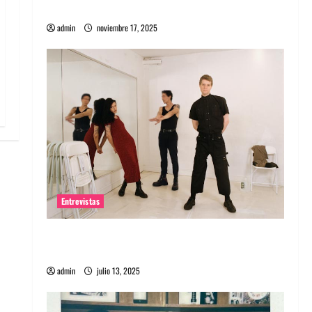
energía salvaje
admin
noviembre 17, 2025
Entrevistas
Entrevista a The Wants: Su universo
distorsionado
admin
julio 13, 2025