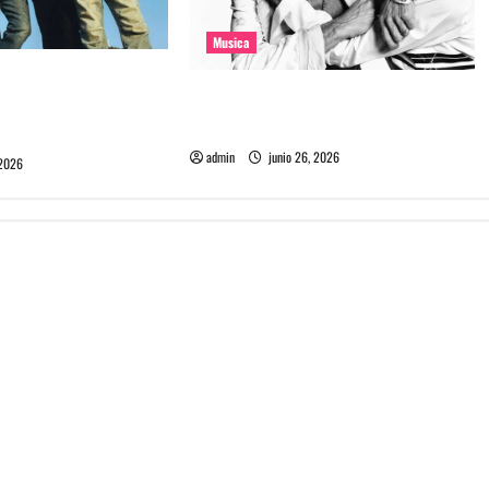
Musica
e la banda coreana
The Rolling Stones estrenó nuevo
mado Molecular
single llamado Jealous Lover
admin
junio 26, 2026
 2026