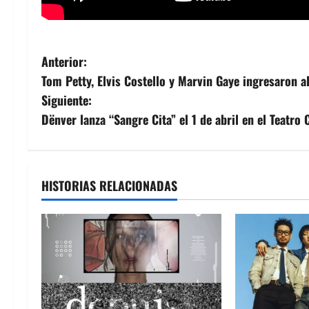
N
Anterior:
Tom Petty, Elvis Costello y Marvin Gaye ingresaron a
a
Siguiente:
v
Dënver lanza “Sangre Cita” el 1 de abril en el Teatro 
e
g
HISTORIAS RELACIONADAS
a
c
i
ó