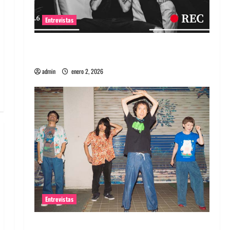
Entrevistas
Entrevista a banda portuguesa Maquina:
Directo y visceral
admin
enero 2, 2026
Entrevistas
Entrevista a la banda japonesa Zoobombs: Una