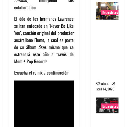
Caracal,
incluyendo sus
colaboración
Entrevistas
El dúo de los hermanos Lawrence
Entrevista
se han enfocado en ‘Never Be Like
Rudy De
You’, canción original del productor
Anda:
australiano Flume, la cual es parte
Conquista
de su álbum
Skin,
mismo que se
ndo el
estrenará este año a través de
mundo,
Mom + Pop Records.
una tocata
Escucha el remix a continuación:
a la vez
admin
abril 14, 2026
Entrevistas
Entrevista
a banda