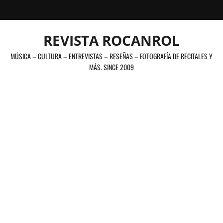
Saltar
al
contenido
REVISTA ROCANROL
MÚSICA – CULTURA – ENTREVISTAS – RESEÑAS – FOTOGRAFÍA DE RECITALES Y
MÁS. SINCE 2009