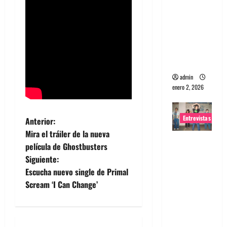
portugues
a
Maquina:
Directo y
visceral
admin
enero 2, 2026
Entrevistas
N
Anterior:
Mira el tráiler de la nueva
a
Entrevista
película de Ghostbusters
a la banda
Siguiente:
v
japonesa
Escucha nuevo single de Primal
Zoobombs
e
Scream ‘I Can Change’
: Una
energía
g
salvaje