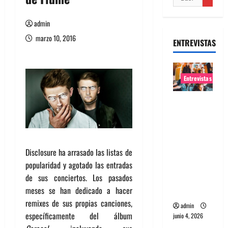
admin
marzo 10, 2016
ENTREVISTAS
Entrevistas
Entrevista
banda
Evolfo:
Hablándol
Disclosure ha arrasado las listas de
e
popularidad y agotado las entradas
directame
de sus conciertos. Los pasados
nte a tu
meses se han dedicado a hacer
espíritu
remixes de sus propias canciones,
admin
específicamente del álbum
junio 4, 2026