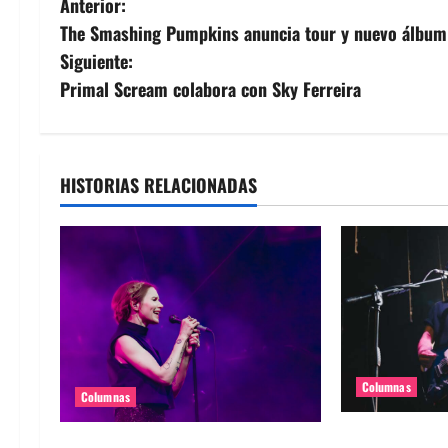
N
Anterior:
The Smashing Pumpkins anuncia tour y nuevo álbum
a
Siguiente:
v
Primal Scream colabora con Sky Ferreira
e
g
HISTORIAS RELACIONADAS
a
c
i
ó
n
Columnas
Columnas
d
Supergrass en 