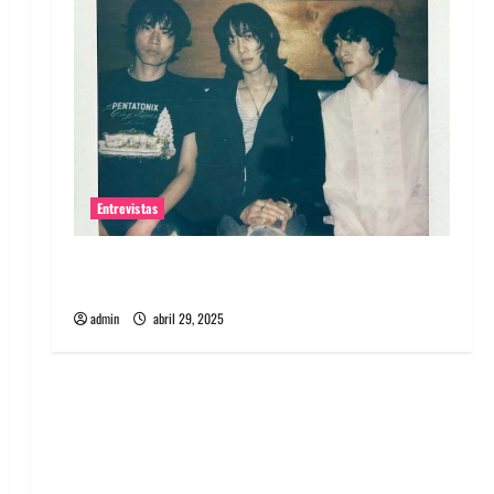
Entrevistas
Entrevista: banda PCR, No Wave y Art punk de
Corea del Sur
admin
abril 29, 2025