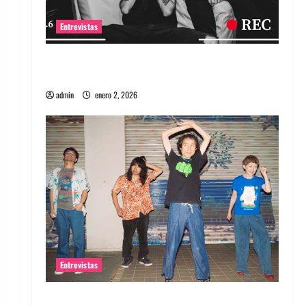
Entrevistas
Entrevista a banda portuguesa Maquina:
Directo y visceral
admin
enero 2, 2026
Entrevistas
Entrevista a la banda japonesa Zoobombs: Una