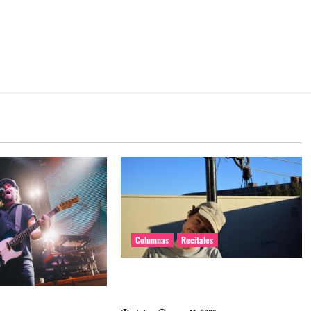
Columnas
Recitales
El regreso íntimo de Homeshake a
Chile
Chile: La juventud