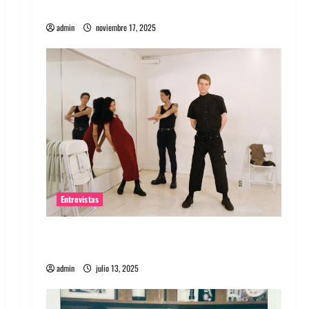
energía salvaje
admin
noviembre 17, 2025
Entrevistas
Entrevista a The Wants: Su universo
distorsionado
admin
julio 13, 2025