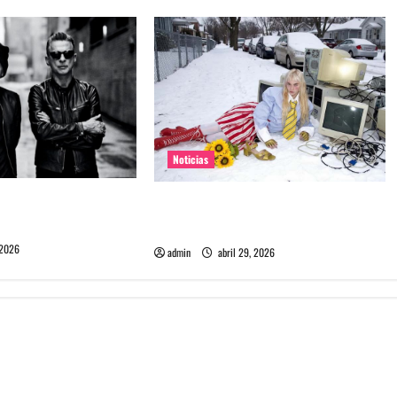
Noticias
e Depeche Mode en
Grimes lanzará nuevo disco este
ra 2027
2026 llamado Psy Opera
 2026
admin
abril 29, 2026