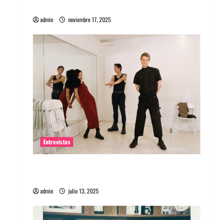
energía salvaje
admin
noviembre 17, 2025
Entrevistas
Entrevista a The Wants: Su universo
distorsionado
admin
julio 13, 2025