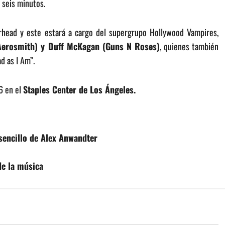
 seis minutos.
rhead y este estará a cargo del supergrupo Hollywood Vampires,
(Aerosmith) y Duff McKagan (Guns N Roses)
, quienes también
d as I Am”.
6 en el
Staples Center de Los Ángeles.
sencillo de Alex Anwandter
de la música