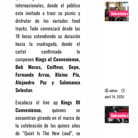
internacionales, donde el público
esta invitado a traer su picnic y
Entrevistas
disfrutar de los variados food
Entrevista
trucks. Todo comenzará desde las
Rudy De
18 horas extendiendo su duración
Anda:
hacia la madrugada, donde el
Conquista
cartel confirmado lo
ndo el
componen
Kings of Convenience,
mundo,
Bob Moses, Coiffeur, Gepe,
una tocata
Fernanda Arrau, Kleine Pía,
a la vez
Alejandro Paz y Salamanca
Selector.
admin
abril 14, 2026
Encabeza el line up
Kings Of
Convenience,
quienes se
Entrevistas
encuentran girando en el marco de
la celebración de los quince años
Entrevista
de “Quiet Is The New Loud”, su
a banda