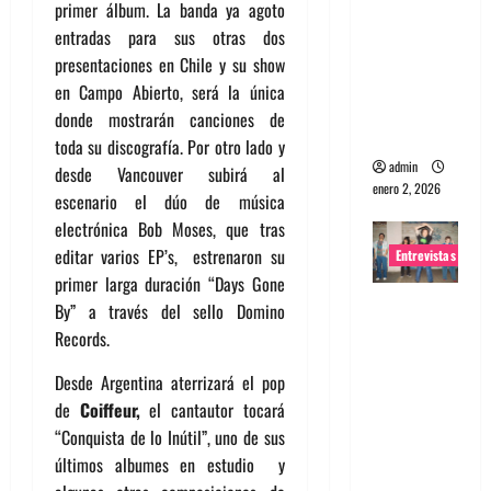
primer álbum. La banda ya agoto
portugues
entradas para sus otras dos
a
presentaciones en Chile y su show
Maquina:
en Campo Abierto, será la única
Directo y
donde mostrarán canciones de
visceral
toda su discografía. Por otro lado y
admin
desde Vancouver subirá al
enero 2, 2026
escenario el dúo de música
electrónica Bob Moses, que tras
editar varios EP’s, estrenaron su
Entrevistas
primer larga duración “Days Gone
Entrevista
By” a través del sello Domino
a la banda
Records.
japonesa
Desde Argentina aterrizará el pop
Zoobombs
de
Coiffeur,
el cantautor tocará
: Una
“Conquista de lo Inútil”, uno de sus
energía
últimos albumes en estudio y
salvaje