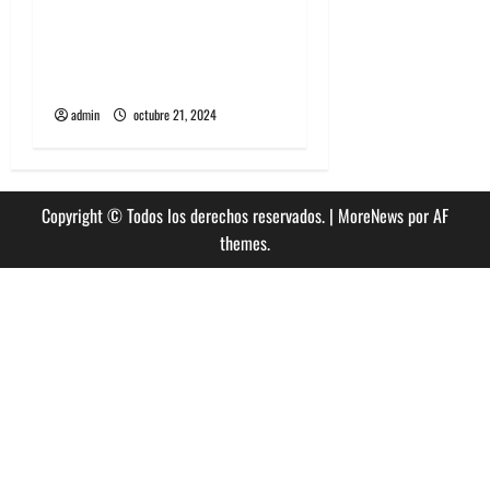
Algorecords celebra 22°
aniversario con festival
gratuito en Perrera
admin
octubre 21, 2024
Copyright © Todos los derechos reservados.
|
MoreNews
por AF
themes.