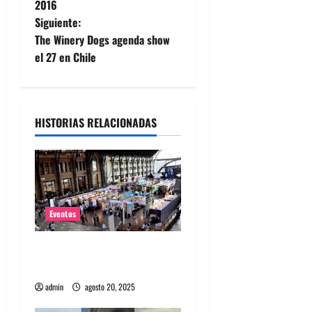
a
2016
Siguiente:
v
The Winery Dogs agenda show
e
el 27 en Chile
g
a
HISTORIAS RELACIONADAS
c
i
ó
Eventos
n
Feria Pulsar inicia la venta
d
de abono a sólo $18 mil
admin
agosto 20, 2025
e