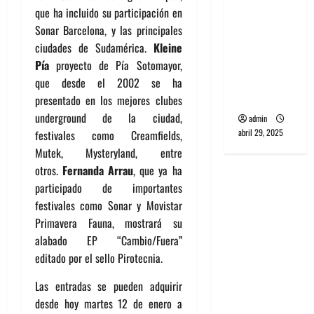
banda
que ha incluido su participación en
PCR, No
Sonar Barcelona, y las principales
Wave y Art
ciudades de Sudamérica.
Kleine
punk de
Pía
proyecto de Pía Sotomayor,
Corea del
que desde el 2002 se ha
Sur
presentado en los mejores clubes
underground de la ciudad,
admin
abril 29, 2025
festivales como Creamfields,
Mutek, Mysteryland, entre
otros.
Fernanda Arrau
, que ya ha
participado de importantes
festivales como Sonar y Movistar
Primavera Fauna, mostrará su
alabado EP “Cambio/Fuera”
editado por el sello Pirotecnia.
Las entradas se pueden adquirir
desde hoy martes 12 de enero a