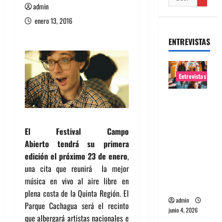
admin
enero 13, 2016
ENTREVISTAS
Entrevistas
Entrevista
banda
Evolfo:
El Festival Campo
Hablándol
Abierto
tendrá su primera
e
edición el próximo 23 de enero
,
directame
una cita que reunirá la mejor
nte a tu
música en vivo al aire libre en
espíritu
plena costa de la Quinta Región. El
admin
Parque Cachagua será el recinto
junio 4, 2026
que albergará artistas nacionales e