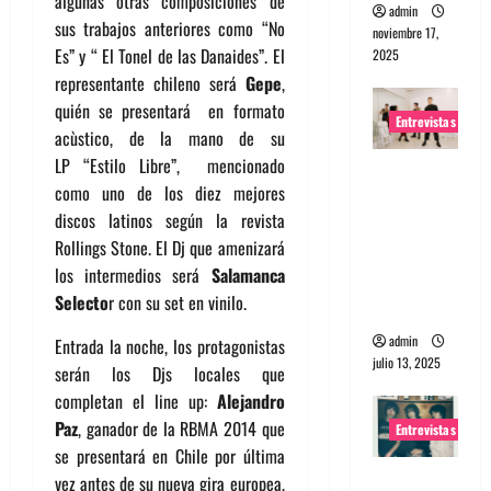
algunas otras composiciones de
admin
sus trabajos anteriores como “No
noviembre 17,
Es” y “ El Tonel de las Danaides”. El
2025
representante chileno será
Gepe
,
quién se presentará en formato
Entrevistas
acùstico, de la mano de su
LP “Estilo Libre”, mencionado
Entrevista
como uno de los diez mejores
a The
discos latinos según la revista
Wants: Su
Rollings Stone. El Dj que amenizará
universo
los intermedios será
Salamanca
distorsion
Selecto
r con su set en vinilo.
ado
admin
Entrada la noche, los protagonistas
julio 13, 2025
serán los Djs locales que
completan el line up:
Alejandro
Paz
, ganador de la RBMA 2014 que
Entrevistas
se presentará en Chile por última
Entrevista:
vez antes de su nueva gira europea,