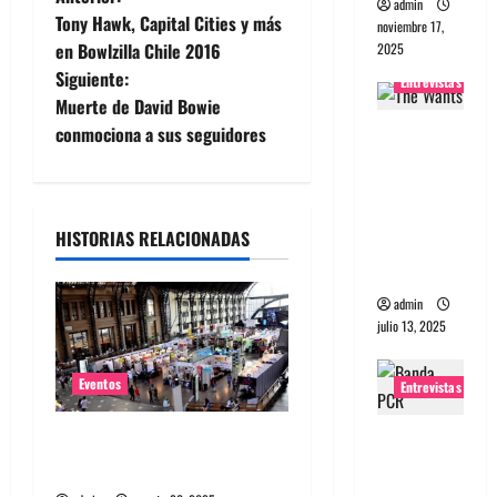
N
admin
Tony Hawk, Capital Cities y más
noviembre 17,
a
en Bowlzilla Chile 2016
2025
Siguiente:
Entrevistas
v
Muerte de David Bowie
e
Entrevista
conmociona a sus seguidores
a The
g
Wants: Su
universo
a
HISTORIAS RELACIONADAS
distorsion
ado
c
admin
i
julio 13, 2025
ó
Eventos
Entrevistas
n
Entrevista:
Feria Pulsar inicia la venta
d
banda
de abono a sólo $18 mil
PCR, No