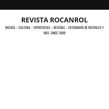
Saltar
al
contenido
REVISTA ROCANROL
MÚSICA – CULTURA – ENTREVISTAS – RESEÑAS – FOTOGRAFÍA DE RECITALES Y
MÁS. SINCE 2009