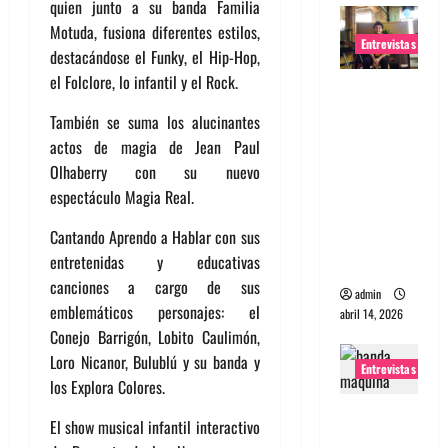
quien junto a su banda Familia
Motuda, fusiona diferentes estilos,
Entrevistas
destacándose el Funky, el Hip-Hop,
el Folclore, lo infantil y el Rock.
Entrevista
Rudy De
También se suma los alucinantes
Anda:
actos de magia de Jean Paul
Conquista
Olhaberry con su nuevo
ndo el
espectáculo Magia Real.
mundo,
Cantando Aprendo a Hablar con sus
una tocata
entretenidas y educativas
a la vez
canciones a cargo de sus
admin
emblemáticos personajes: el
abril 14, 2026
Conejo Barrigón, Lobito Caulimón,
Loro Nicanor, Bulublú y su banda y
Entrevistas
los Explora Colores.
Entrevista
El show musical infantil interactivo
a banda