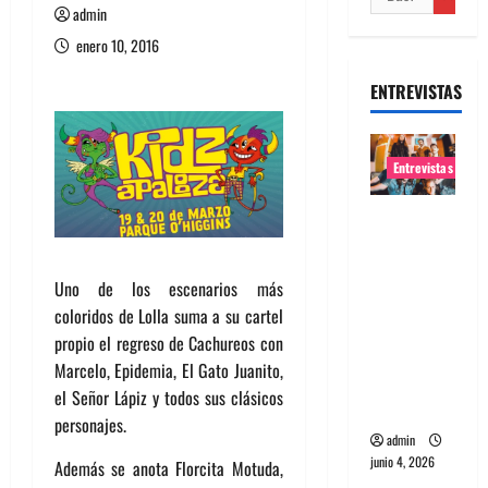
admin
enero 10, 2016
ENTREVISTAS
Entrevistas
Entrevista
banda
Evolfo:
Uno de los escenarios más
Hablándol
coloridos de Lolla suma a su cartel
e
propio el regreso de Cachureos con
directame
Marcelo, Epidemia, El Gato Juanito,
nte a tu
el Señor Lápiz y todos sus clásicos
espíritu
personajes.
admin
junio 4, 2026
Además se anota Florcita Motuda,