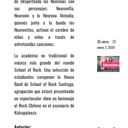
de Despertando las Neuronas con
portugues
sus personajes: Neuronilla,
a
Neuronín y la Neurona Melodía,
Maquina:
quienes junto a la banda los
Directo y
Neuromitos, activan el cerebro de
visceral
niñas y niños a través de
admin
entretenidas canciones.
enero 2, 2026
La academia no tradicional de
música más grande del mundo
Entrevistas
School of Rock. Una selección de
estudiantes componen la House
Entrevista
Band de School of Rock Santiago,
a la banda
agrupación que estará presentando
japonesa
un espectacular show en homenaje
Zoobombs
al Rock Chileno en el escenario de
: Una
Kidzapalooza.
energía
salvaje
Anterior: