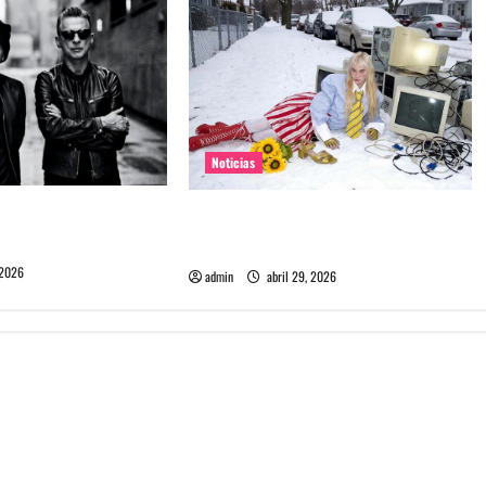
Noticias
e Depeche Mode en
Grimes lanzará nuevo disco este
ra 2027
2026 llamado Psy Opera
 2026
admin
abril 29, 2026