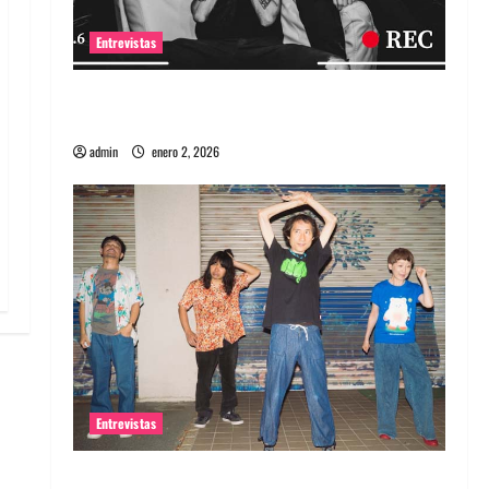
Entrevistas
Entrevista a banda portuguesa Maquina:
Directo y visceral
admin
enero 2, 2026
Entrevistas
Entrevista a la banda japonesa Zoobombs: Una