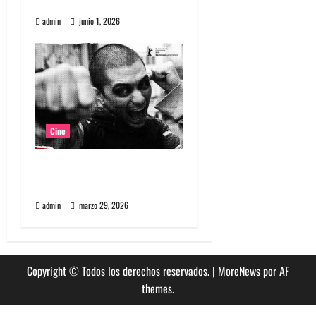
artificial
s
admin
junio 1, 2026
Cine
Película Matapanki: rabia
punk y cine de resistencia
admin
marzo 29, 2026
Copyright © Todos los derechos reservados.
|
MoreNews
por AF
themes.