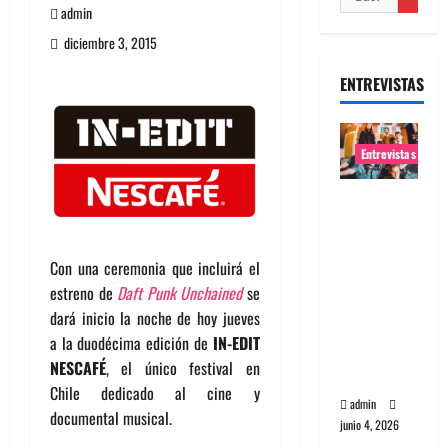
admin
diciembre 3, 2015
ENTREVISTAS
Entrevistas
Entrevista
banda
Evolfo:
Con una ceremonia que incluirá el
Hablándol
estreno de
Daft Punk Unchained
se
e
dará inicio la noche de hoy jueves
directame
a la duodécima edición de
IN-EDIT
nte a tu
NESCAFÉ
, el único festival en
espíritu
Chile dedicado al cine y
admin
documental musical.
junio 4, 2026