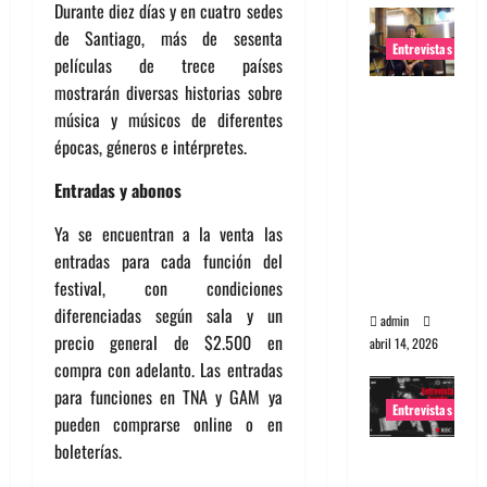
Durante diez días y en cuatro sedes
de Santiago, más de sesenta
Entrevistas
películas de trece países
mostrarán diversas historias sobre
Entrevista
música y músicos de diferentes
Rudy De
épocas, géneros e intérpretes.
Anda:
Conquista
Entradas y abonos
ndo el
Ya se encuentran a la venta las
mundo,
entradas para cada función del
una tocata
festival, con condiciones
a la vez
diferenciadas según sala y un
admin
precio general de $2.500 en
abril 14, 2026
compra con adelanto. Las entradas
para funciones en TNA y GAM ya
Entrevistas
pueden comprarse online o en
boleterías.
Entrevista