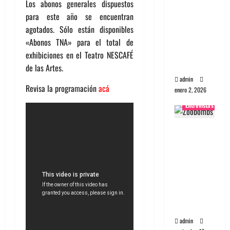
a banda
Los abonos generales dispuestos
portugues
para este año se encuentran
a
agotados. Sólo están disponibles
Maquina:
«Abonos TNA» para el total de
Directo y
exhibiciones en el Teatro NESCAFÉ
visceral
de las Artes.
admin
Revisa la programación
acá
enero 2, 2026
Entrevistas
Entrevista
a la banda
japonesa
Zoobombs
: Una
energía
salvaje
admin