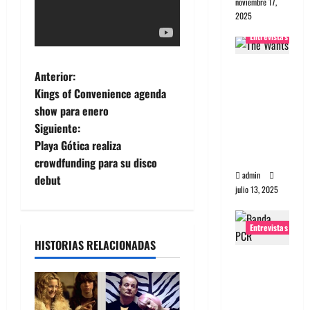
noviembre 17,
2025
Entrevistas
Entrevista
N
Anterior:
a The
Kings of Convenience agenda
Wants: Su
a
show para enero
universo
Siguiente:
v
distorsion
Playa Gótica realiza
ado
e
crowdfunding para su disco
admin
debut
g
julio 13, 2025
a
Entrevistas
HISTORIAS RELACIONADAS
c
Entrevista:
banda
i
PCR, No