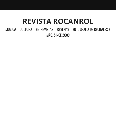
Saltar
al
contenido
REVISTA ROCANROL
MÚSICA – CULTURA – ENTREVISTAS – RESEÑAS – FOTOGRAFÍA DE RECITALES Y
MÁS. SINCE 2009