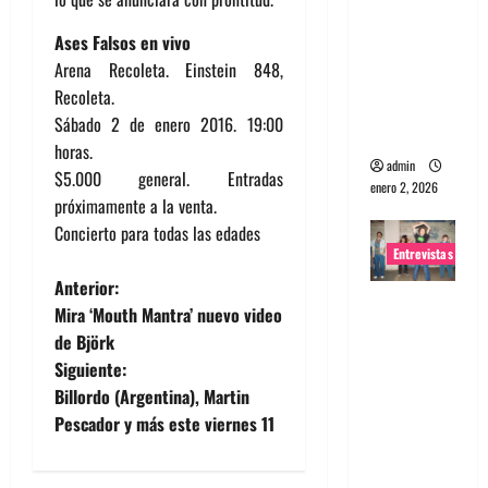
portugues
Ases Falsos en vivo
a
Arena Recoleta. Einstein 848,
Maquina:
Recoleta.
Directo y
Sábado 2 de enero 2016. 19:00
visceral
horas.
admin
$5.000 general. Entradas
enero 2, 2026
próximamente a la venta.
Concierto para todas las edades
Entrevistas
N
Anterior:
Entrevista
Mira ‘Mouth Mantra’ nuevo video
a
a la banda
de Björk
japonesa
Siguiente:
v
Zoobombs
Billordo (Argentina), Martin
: Una
e
Pescador y más este viernes 11
energía
salvaje
g