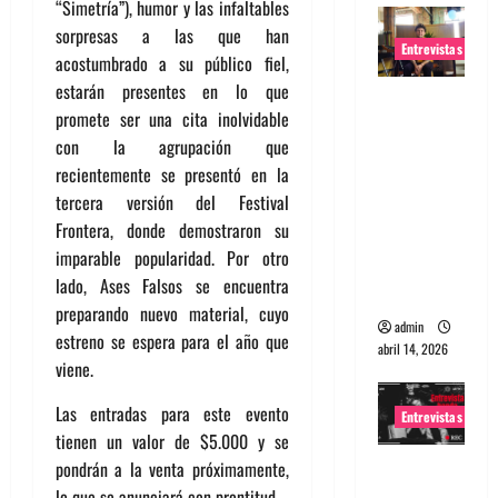
“Simetría”), humor y las infaltables
sorpresas a las que han
Entrevistas
acostumbrado a su público fiel,
estarán presentes en lo que
Entrevista
promete ser una cita inolvidable
Rudy De
con la agrupación que
Anda:
recientemente se presentó en la
Conquista
tercera versión del Festival
ndo el
Frontera, donde demostraron su
mundo,
imparable popularidad. Por otro
una tocata
lado, Ases Falsos se encuentra
a la vez
preparando nuevo material, cuyo
admin
estreno se espera para el año que
abril 14, 2026
viene.
Las entradas para este evento
Entrevistas
tienen un valor de $5.000 y se
Entrevista
pondrán a la venta próximamente,
a banda
lo que se anunciará con prontitud.