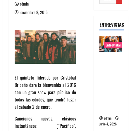
admin
diciembre 8, 2015
ENTREVISTAS
Entrevistas
Entrevista
banda
Evolfo:
El quinteto liderado por Cristóbal
Hablándol
Briceño dará la bienvenida al 2016
e
con un gran show para público de
directame
todas las edades, que tendrá lugar
nte a tu
el sábado 2 de enero.
espíritu
Canciones nuevas, clásicos
admin
junio 4, 2026
instantáneos (“Pacífico”,