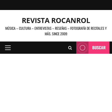
Saltar
al
contenido
REVISTA ROCANROL
MÚSICA – CULTURA – ENTREVISTAS – RESEÑAS – FOTOGRAFÍA DE RECITALES Y
MÁS. SINCE 2009
BUSCAR
Menú
principal