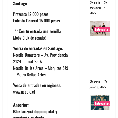
admin
Santiago
noviembre 17,
2025
Preventa 12.000 pesos
Entrada General 15.000 pesos
Entrevistas
*** Con tu entrada una semilla
Moby Dick de regalo!
Entrevista
a The
Ventra de entradas en Santiago:
Wants: Su
Needle Drugstore – Av. Providencia
universo
2124 – local 25-A
distorsion
Needle Bellas Artes – Monjitas 579
ado
– Metro Bellas Artes
admin
Venta de entradas en regiones:
julio 13, 2025
www.needle.cl
Entrevistas
N
Anterior:
Blur lanzará documental y
a
Entrevista: