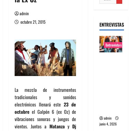
admin
octubre 21, 2015
ENTREVISTAS
Entrevistas
Entrevista
banda
Evolfo:
Hablándol
e
La mezcla de instrumentos
directame
tradicionales y sonidos
nte a tu
electrónicos llenará este
23 de
espíritu
octubre
el Galpón 6 (ex Oz) de
admin
vibraciones sonoras y juegos de
junio 4, 2026
vientos. Juntos a
Matanza
y
Dj