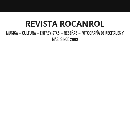
Saltar
al
contenido
REVISTA ROCANROL
MÚSICA – CULTURA – ENTREVISTAS – RESEÑAS – FOTOGRAFÍA DE RECITALES Y
MÁS. SINCE 2009