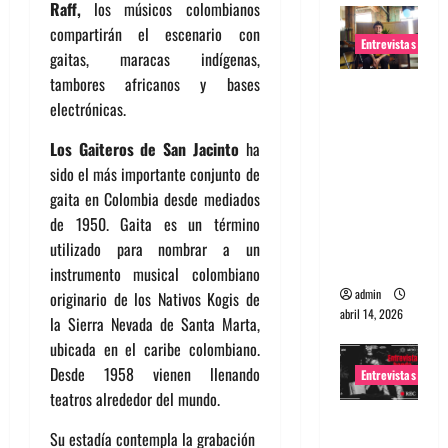
Raff,
los músicos colombianos
compartirán el escenario con
Entrevistas
gaitas, maracas indígenas,
tambores africanos y bases
Entrevista
electrónicas.
Rudy De
Anda:
Los Gaiteros de San Jacinto
ha
Conquista
sido el más importante conjunto de
ndo el
gaita en Colombia desde mediados
mundo,
de 1950. Gaita es un término
una tocata
utilizado para nombrar a un
a la vez
instrumento musical colombiano
admin
originario de los Nativos Kogis de
abril 14, 2026
la Sierra Nevada de Santa Marta,
ubicada en el caribe colombiano.
Desde 1958 vienen llenando
Entrevistas
teatros alrededor del mundo.
Entrevista
Su estadía contempla la grabación
a banda