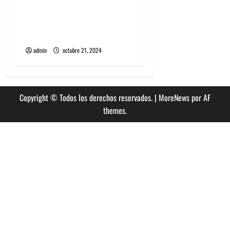
Algorecords celebra 22°
aniversario con festival
gratuito en Perrera
admin
octubre 21, 2024
Copyright © Todos los derechos reservados.
|
MoreNews
por AF
themes.