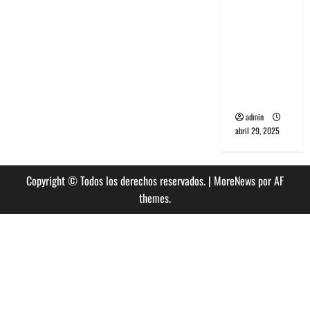
banda
PCR, No
Wave y Art
punk de
Corea del
Sur
admin
abril 29, 2025
Copyright © Todos los derechos reservados.
|
MoreNews
por AF
themes.