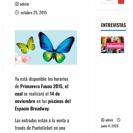
admin
octubre 25, 2015
ENTREVISTAS
Entrevistas
Entrevista
banda
Evolfo:
Ya está disponible los horarios
Hablándol
de
Primavera Fauna 2015, el
e
cual
se realizará el
14 de
directame
noviembre
en las
piscinas del
nte a tu
Espacio Broadway.
espíritu
Las entradas están a la venta a
admin
junio 4, 2026
través de Puntoticket en una