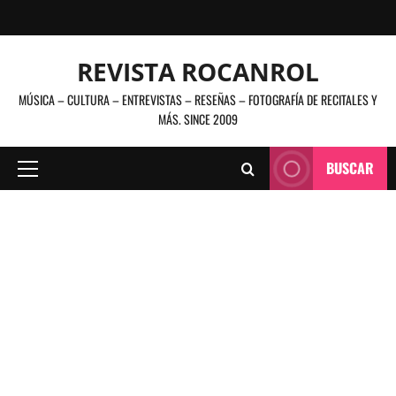
Saltar
al
contenido
REVISTA ROCANROL
MÚSICA – CULTURA – ENTREVISTAS – RESEÑAS – FOTOGRAFÍA DE RECITALES Y
MÁS. SINCE 2009
BUSCAR
Menú
principal