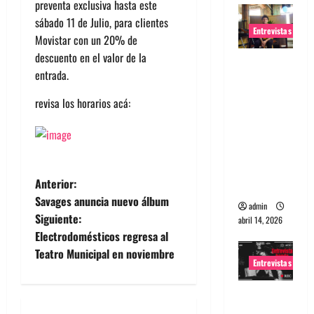
preventa exclusiva hasta este
sábado 11 de Julio, para clientes
Entrevistas
Movistar con un 20% de
descuento en el valor de la
Entrevista
entrada.
Rudy De
Anda:
revisa los horarios acá:
Conquista
ndo el
mundo,
una tocata
N
Anterior:
a la vez
Savages anuncia nuevo álbum
admin
a
Siguiente:
abril 14, 2026
Electrodomésticos regresa al
v
Teatro Municipal en noviembre
Entrevistas
e
Entrevista
g
a banda