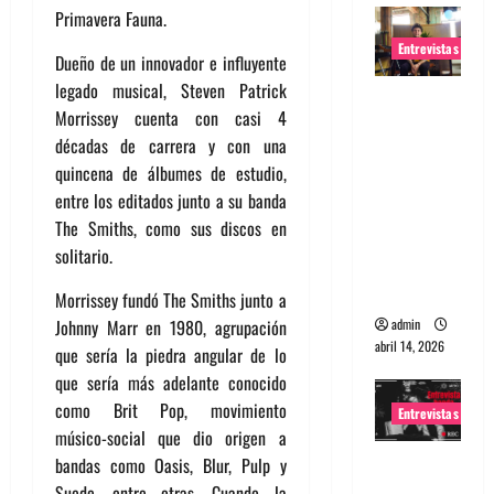
Primavera Fauna.
Entrevistas
Dueño de un innovador e influyente
legado musical, Steven Patrick
Entrevista
Morrissey cuenta con casi 4
Rudy De
décadas de carrera y con una
Anda:
quincena de álbumes de estudio,
Conquista
entre los editados junto a su banda
ndo el
The Smiths, como sus discos en
mundo,
solitario.
una tocata
a la vez
Morrissey fundó The Smiths junto a
admin
Johnny Marr en 1980, agrupación
abril 14, 2026
que sería la piedra angular de lo
que sería más adelante conocido
como Brit Pop, movimiento
Entrevistas
músico-social que dio origen a
Entrevista
bandas como Oasis, Blur, Pulp y
a banda
Suede, entre otras. Cuando la