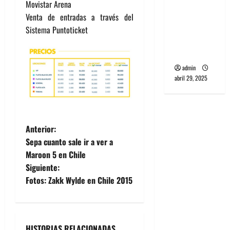
PCR, No
Movistar Arena
Wave y Art
Venta de entradas a través del
punk de
Sistema Puntoticket
Corea del
Sur
admin
abril 29, 2025
N
Anterior:
Sepa cuanto sale ir a ver a
a
Maroon 5 en Chile
Siguiente:
v
Fotos: Zakk Wylde en Chile 2015
e
g
HISTORIAS RELACIONADAS