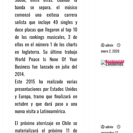
portugues
banda se separa, el músico
a
comenzó una exitosa carrera
Maquina:
solista que incluye 49 singles y
Directo y
doce placas que llegaron al top 10
visceral
de los rankings musicales, 3 de
ellos en el número 1 de los charts
admin
en Inglaterra. Su último trabajo
enero 2, 2026
World Peace Is None Of Your
Entrevistas
Business fue lanzado en julio del
Entrevista
2014.
a la banda
Este 2015 ha realizado varias
japonesa
presentaciones por Estados Unidos
Zoobombs
y Europa, tramo que finalizará en
: Una
octubre y que dará paso a una
energía
nueva visita a Latinoamérica.
salvaje
El próximo aterrizaje en Chile se
admin
materializará el próximo 11 de
noviembre 17,