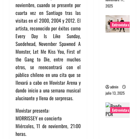
noviembre, cuando se presente por
2025
cuarta vez en Santiago tras las
visitas en el 2000, 2004 y 2012. El
Entrevistas
artista, reconocido por éxitos como
Every Day Is Like Sunday,
Entrevista
Suedehead, November Spawned A
a The
Monster, Let Me Kiss You, First of
Wants: Su
the Gang to Die, entre muchos
universo
otros, se reencontrará con el
distorsion
público chileno en una cita que se
ado
llevará a cabo en Movistar Arena y
admin
dando inicio a una semana musical
julio 13, 2025
alucinante y llena de sorpresas.
Movistar presenta:
Entrevistas
MORRISSEY en concierto
Entrevista:
Miércoles, 11 de noviembre, 21:00
banda
horas.