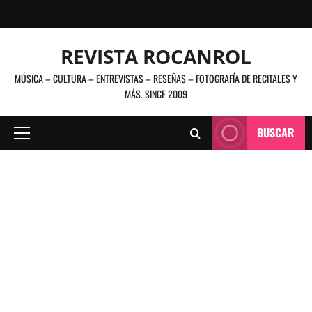
Saltar
al
contenido
REVISTA ROCANROL
MÚSICA – CULTURA – ENTREVISTAS – RESEÑAS – FOTOGRAFÍA DE RECITALES Y
MÁS. SINCE 2009
BUSCAR
Menú
principal