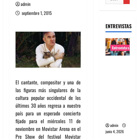
admin
septiembre 1, 2015
ENTREVISTAS
Entrevistas
Entrevista
banda
Evolfo:
El cantante, compositor y una de
Hablándol
las figuras más singulares de la
e
cultura popular occidental de los
directame
últimos 30 años regresa a nuestro
nte a tu
país para un esperado concierto
espíritu
fijado para el miércoles 11 de
admin
noviembre en Movistar Arena en el
junio 4, 2026
Pre Show del festival Movistar