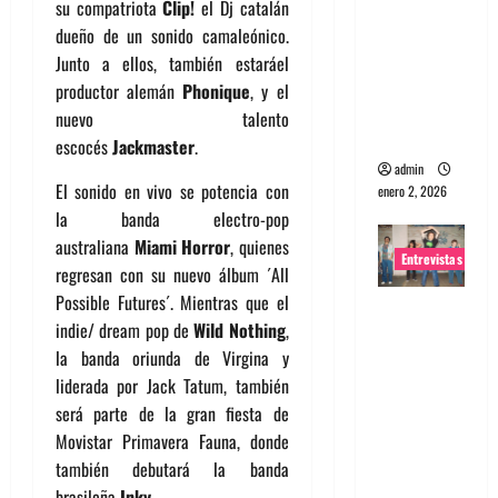
su compatriota
Clip!
el Dj catalán
portugues
dueño de un sonido camaleónico.
a
Junto a ellos, también estaráel
Maquina:
productor alemán
Phonique
, y el
Directo y
nuevo talento
visceral
escocés
Jackmaster
.
admin
El sonido en vivo se potencia con
enero 2, 2026
la banda electro-pop
australiana
Miami Horror
, quienes
Entrevistas
regresan con su nuevo álbum ´All
Possible Futures´. Mientras que el
Entrevista
indie/ dream pop de
Wild Nothing
,
a la banda
la banda oriunda de Virgina y
japonesa
liderada por Jack Tatum, también
Zoobombs
será parte de la gran fiesta de
: Una
Movistar Primavera Fauna, donde
energía
también debutará la banda
salvaje
brasileña
Inky
.