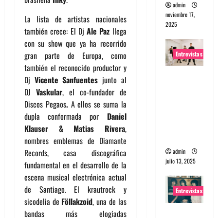
admin
noviembre 17,
La lista de artistas nacionales
2025
también crece: El Dj
Ale Paz
llega
con su show que ya ha recorrido
Entrevistas
gran parte de Europa, como
también el reconocido productor y
Entrevista
Dj
Vicente Sanfuentes
junto al
a The
DJ
Vaskular
, el co-fundador de
Wants: Su
Discos Pegaos
.
A ellos se suma la
universo
dupla conformada por
Daniel
distorsion
Klauser & Matias Rivera
,
ado
nombres emblemas de Diamante
admin
Records, casa discográfica
julio 13, 2025
fundamental en el desarrollo de la
escena musical electrónica actual
de Santiago. El krautrock y
Entrevistas
sicodelia de
Föllakzoid
, una de las
Entrevista:
bandas más elogiadas