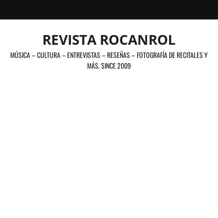
Saltar
al
contenido
REVISTA ROCANROL
MÚSICA – CULTURA – ENTREVISTAS – RESEÑAS – FOTOGRAFÍA DE RECITALES Y
MÁS. SINCE 2009