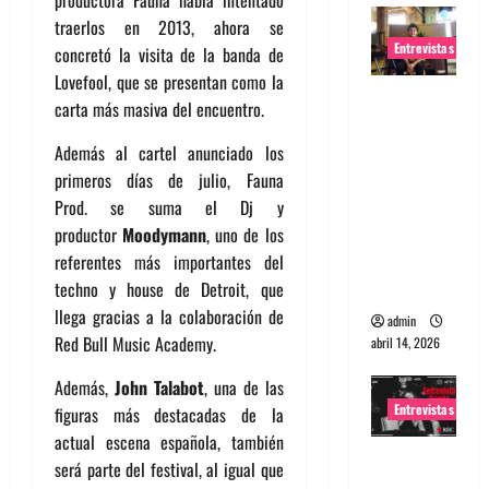
productora Fauna había intentado
traerlos en 2013, ahora se
Entrevistas
concretó la visita de la banda de
Lovefool, que se presentan como la
Entrevista
carta más masiva del encuentro.
Rudy De
Anda:
Además al cartel anunciado los
Conquista
primeros días de julio, Fauna
ndo el
Prod.
se suma el Dj y
mundo,
productor
Moodymann
, uno de los
una tocata
referentes más importantes del
a la vez
techno y house de Detroit, que
llega gracias a la colaboración de
admin
Red Bull Music Academy.
abril 14, 2026
Además,
John Talabot
, una de las
Entrevistas
figuras más destacadas de la
actual escena española, también
Entrevista
será parte del festival, al igual que
a banda