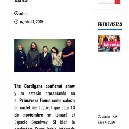
admin
agosto 21, 2015
ENTREVISTAS
Entrevistas
Entrevista
banda
Evolfo:
Hablándol
The Cardigans confirmó show
e
y
se estarán presentando en
directame
el
Primavera Fauna
como cabeza
nte a tu
de cartel del festival que este
14
espíritu
de noviembre
se tomará el
admin
Espacio Broadway. Si bien la
junio 4, 2026