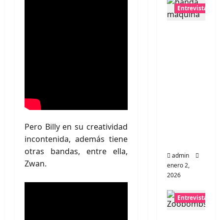
Entrevistas
Entrevis
ta a
banda
portugu
esa
Maquin
a:
Directo
Pero Billy en su creatividad
y
incontenida, además tiene
visceral
otras bandas, entre ella,
admin
Zwan.
enero 2,
2026
Entrevistas