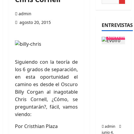
admin
agosto 20, 2015
ENTREVISTAS
Entrevistas
Entrevis
ta
Siguiendo con la teoría de
banda
los 6 grados de separación,
Evolfo:
en esta oportunidad el
Hablánd
camino es desde el Oscuro
ole
Billy Corgan al inagotable
directa
Chris Cornell, ¿Cómo, se
mente a
preguntarán?, fácil, vamos
tu
viendo:
espíritu
Por Cristhian Plaza
admin
junio 4,