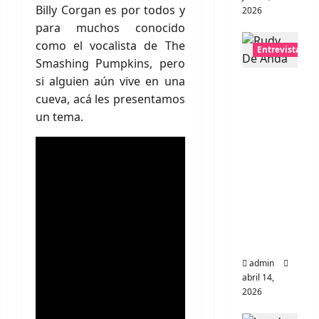
Billy Corgan es por todos y
2026
para muchos conocido
como el vocalista de The
Entrevistas
Smashing Pumpkins, pero
si alguien aún vive en una
Entrevis
cueva, acá les presentamos
ta Rudy
un tema.
De
Anda:
Conquis
tando el
mundo,
una
tocata a
la vez
admin
abril 14,
2026