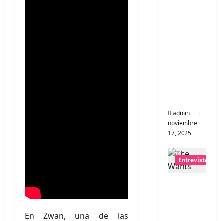
Entrevis
ta a la
banda
japones
a
Zoobom
bs: Una
energía
salvaje
admin
noviembre
17, 2025
Entrevistas
Entrevis
ta a The
Wants:
En Zwan, una de las
Su