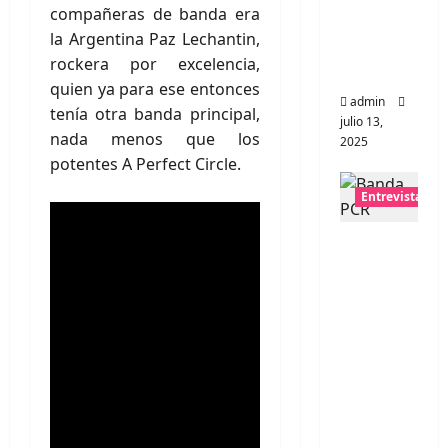
compañeras de banda era
universo
la Argentina Paz Lechantin,
distorsio
rockera por excelencia,
nado
quien ya para ese entonces
admin
tenía otra banda principal,
julio 13,
nada menos que los
2025
potentes A Perfect Circle.
Entrevistas
Entrevis
ta:
banda
PCR, No
Wave y
Art
punk de
Corea
del Sur