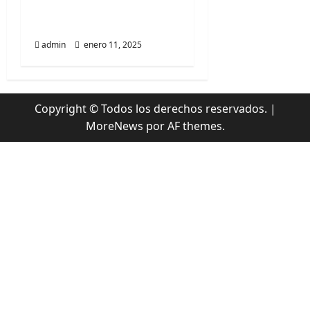
El regreso íntimo de
a
Homeshake a Chile
s
admin
enero 11, 2025
Copyright © Todos los derechos reservados.
|
MoreNews
por AF themes.