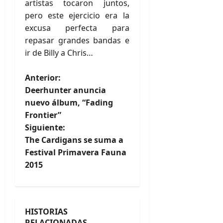
artistas tocaron juntos,
pero este ejercicio era la
excusa perfecta para
repasar grandes bandas e
ir de Billy a Chris…
N
Anterior:
Deerhunter anuncia
a
nuevo álbum, “Fading
Frontier”
v
Siguiente:
e
The Cardigans se suma a
Festival Primavera Fauna
g
2015
a
c
HISTORIAS
RELACIONADAS