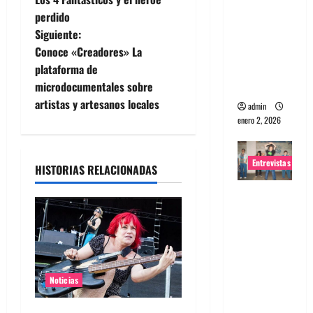
a
portugues
perdido
a
Siguiente:
v
Maquina:
Conoce «Creadores» La
e
Directo y
plataforma de
visceral
microdocumentales sobre
g
artistas y artesanos locales
admin
enero 2, 2026
a
c
Entrevistas
HISTORIAS RELACIONADAS
i
Entrevista
a la banda
ó
japonesa
n
Zoobombs
: Una
d
energía
Noticias
salvaje
e