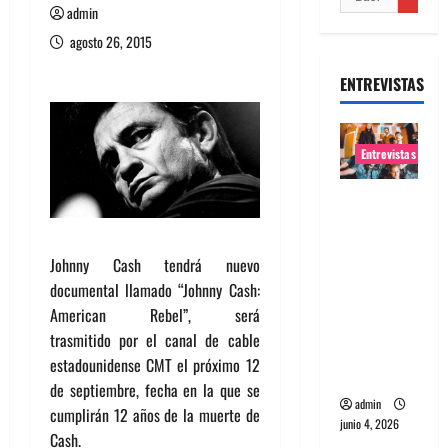
admin
agosto 26, 2015
ENTREVISTAS
Entrevistas
Entrevista
banda
Evolfo:
Johnny Cash tendrá nuevo
Hablándol
documental llamado “Johnny Cash:
e
American Rebel”, será
directame
trasmitido por el canal de cable
nte a tu
estadounidense CMT el próximo 12
espíritu
de septiembre, fecha en la que se
admin
cumplirán 12 años de la muerte de
junio 4, 2026
Cash.