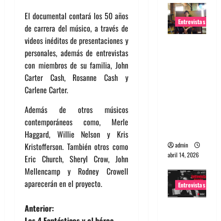
El documental contará los 50 años
Entrevistas
de carrera del músico, a través de
videos inéditos de presentaciones y
Entrevista
personales, además de entrevistas
Rudy De
con miembros de su familia, John
Anda:
Carter Cash, Rosanne Cash y
Conquista
Carlene Carter.
ndo el
mundo,
Además de otros músicos
una tocata
contemporáneos como, Merle
a la vez
Haggard, Willie Nelson y Kris
admin
Kristofferson. También otros como
abril 14, 2026
Eric Church, Sheryl Crow, John
Mellencamp y Rodney Crowell
aparecerán en el proyecto.
Entrevistas
N
Entrevista
Anterior:
a banda
Los 4 Fantásticos y el héroe