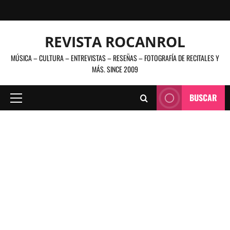
Saltar
al
contenido
REVISTA ROCANROL
MÚSICA – CULTURA – ENTREVISTAS – RESEÑAS – FOTOGRAFÍA DE RECITALES Y
MÁS. SINCE 2009
BUSCAR
Menú
principal