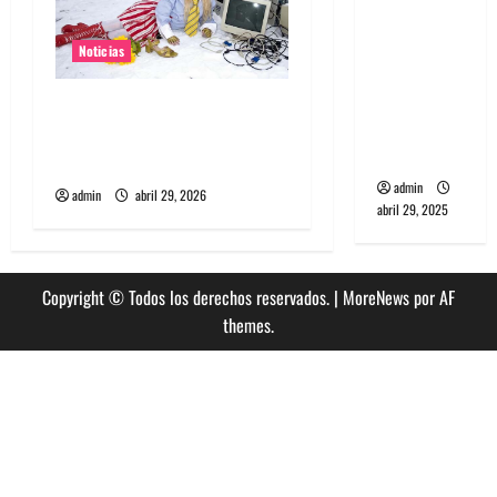
banda
PCR, No
Noticias
Wave y Art
punk de
Grimes lanzará nuevo disco
Corea del
este 2026 llamado Psy
Sur
Opera
admin
admin
abril 29, 2026
abril 29, 2025
Copyright © Todos los derechos reservados.
|
MoreNews
por AF
themes.