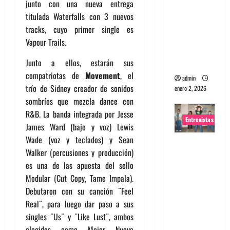
junto con una nueva entrega
portugues
titulada Waterfalls con 3 nuevos
a
tracks, cuyo primer single es
Maquina:
Vapour Trails.
Directo y
Junto a ellos, estarán sus
visceral
compatriotas de
Movement
, el
admin
trío de Sidney creador de sonidos
enero 2, 2026
sombríos que mezcla dance con
R&B. La banda integrada por Jesse
Entrevistas
James Ward (bajo y voz) Lewis
Wade (voz y teclados) y Sean
Entrevista
Walker (percusiones y producción)
a la banda
es una de las apuesta del sello
japonesa
Modular (Cut Copy, Tame Impala).
Zoobombs
Debutaron con su canción ¨Feel
: Una
Real¨, para luego dar paso a sus
energía
singles ¨Us¨ y ¨Like Lust¨, ambos
salvaje
elegidos como Mejor Nueva