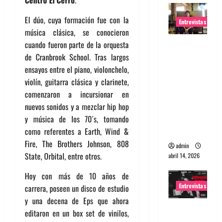
Centro El Cerro
.
El dúo, cuya formación fue con la
Entrevistas
música clásica, se conocieron
Entrevista
cuando fueron parte de la orquesta
Rudy De
de Cranbrook School. Tras largos
Anda:
ensayos entre el piano, violonchelo,
Conquista
violín, guitarra clásica y clarinete,
ndo el
comenzaron a incursionar en
mundo,
nuevos sonidos y a mezclar hip hop
una tocata
y música de los 70´s, tomando
a la vez
como referentes a Earth, Wind &
Fire, The Brothers Johnson, 808
admin
State, Orbital, entre otros.
abril 14, 2026
Hoy con más de 10 años de
Entrevistas
carrera, poseen un disco de estudio
y una decena de Eps que ahora
Entrevista
editaron en un box set de vinilos,
a banda