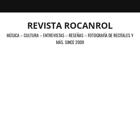
Saltar
al
contenido
REVISTA ROCANROL
MÚSICA – CULTURA – ENTREVISTAS – RESEÑAS – FOTOGRAFÍA DE RECITALES Y
MÁS. SINCE 2009