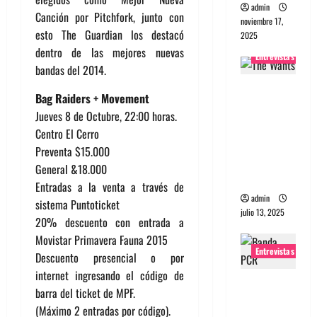
admin
Canción por Pitchfork, junto con
noviembre 17,
esto The Guardian los destacó
2025
dentro de las mejores nuevas
Entrevistas
bandas del 2014.
Entrevista
Bag Raiders + Movement
a The
Jueves 8 de Octubre, 22:00 horas.
Wants: Su
Centro El Cerro
universo
Preventa $15.000
distorsion
General &18.000
ado
Entradas a la venta a través de
admin
sistema Puntoticket
julio 13, 2025
20% descuento con entrada a
Movistar Primavera Fauna 2015
Entrevistas
Descuento presencial o por
internet ingresando el código de
Entrevista:
barra del ticket de MPF.
banda
(Máximo 2 entradas por código).