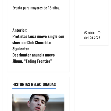
PCR, No
Wave y Art
Evento para mayores de 18 años.
punk de
Corea del
Sur
N
Anterior:
admin
Protistas lanza nuevo single con
abril 29, 2025
a
show en Club Chocolate
Siguiente:
v
Deerhunter anuncia nuevo
e
álbum, “Fading Frontier”
g
a
HISTORIAS RELACIONADAS
c
i