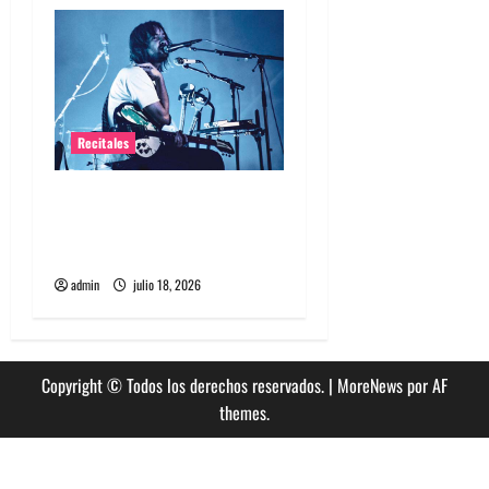
s
Recitales
Tame Impala en Chile: La
historia especial con el
público chileno
admin
julio 18, 2026
Copyright © Todos los derechos reservados.
|
MoreNews
por AF
themes.