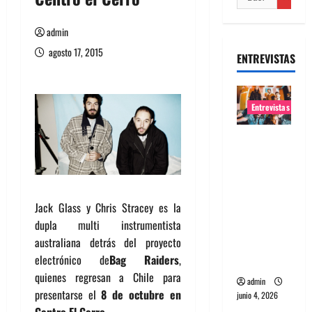
admin
agosto 17, 2015
ENTREVISTAS
Entrevistas
Entrevista
banda
Evolfo:
Hablándol
Jack Glass y Chris Stracey es la
e
dupla multi instrumentista
directame
australiana detrás del proyecto
nte a tu
electrónico de
Bag Raiders
,
espíritu
quienes regresan a Chile para
admin
presentarse el
8 de octubre en
junio 4, 2026