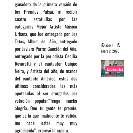
ganadora de la primera versión de
portugues
los Premios Pulsar, al recibir
a
cuatro estatuillas por las
Maquina:
categorías Mejor Artista Música
Directo y
Urbana, que fue entregado por Los
visceral
Tetas; Álbum del Año, entregado
admin
por Javiera Parra; Canción del Año,
enero 2, 2026
entregado por la periodista Cecilia
Rovaretti y el cantautor Quique
Entrevistas
Neira, y Artista del año, de manos
del cantante Américo, estas dos
Entrevista
últimas consideradas las más
a la banda
apetecidas al ser otorgadas por
japonesa
votación popular.“Tengo mucha
Zoobombs
alegría. Que tu gente te premie,
: Una
que es la que finalmente te valida,
energía
me hace estar muy muy
salvaje
agradecida”, expresó la rapera.