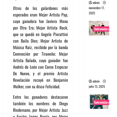
admin
Otros de los galardones más
noviembre 17,
2025
esperados eran: Mejor Artista Pop,
cuya ganadora fue Javiera Mena
por Otra Era; Mejor Artista Rock,
Entrevistas
que se quedó en Angelo Pierattini
con Baila Dios; Mejor Artista de
Entrevista
Música Raíz, recibido por la banda
a The
Conmoción por Tiraneño; Mejor
Wants: Su
Artista Balada, cuyo ganador fue
universo
Andrés de León con Como Empezar
distorsion
De Nuevo, y el premio Artista
ado
Revelación recayó en Benjamin
admin
Walker, con su disco Felicidad.
julio 13, 2025
Entre los ganadores destacaron
Entrevistas
también los nombres de Diego
Riedemann, por Mejor Artista Jazz
Entrevista:
y Fusión; Javier Barría, por Mejor