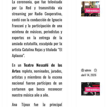
La ceremonia, que fue televisada
por La Red y transmitida vía
Entrevistas
streaming por Radio Cooperativa,
contó con la conducción de Ignacio
Entrevista
Franzani y la participación de una
Rudy De
veintena de músicos, periodistas y
Anda:
expertos en la entrega de la
Conquista
ansiada estatuilla, esculpida por la
ndo el
artista Catalina Rojas y titulada “El
mundo,
Aplauso”.
una tocata
a la vez
En un
Teatro Nescafé de las
admin
Artes
repleto, nominados, jurados,
abril 14, 2026
artistas y miembros de la escena
nacional fueron partícipes de un
certamen que busca reconocer
Entrevistas
nuestra música año a año.
Entrevista
Ana Tijoux fue la principal
a banda