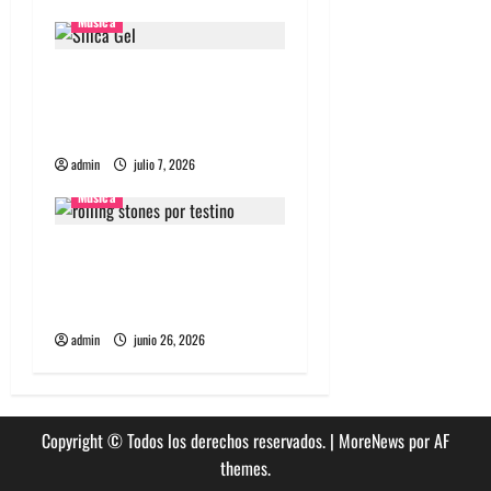
Musica
n
t
Nuevo single de la banda
coreana Silica Gel llamado
r
Molecular Gastronomy
admin
julio 7, 2026
a
Musica
d
The Rolling Stones estrenó
a
nuevo single llamado
s
Jealous Lover
admin
junio 26, 2026
Copyright © Todos los derechos reservados.
|
MoreNews
por AF
themes.