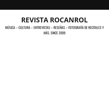
Saltar
al
contenido
REVISTA ROCANROL
MÚSICA – CULTURA – ENTREVISTAS – RESEÑAS – FOTOGRAFÍA DE RECITALES Y
MÁS. SINCE 2009