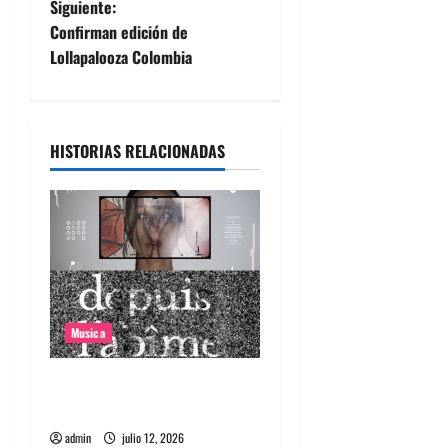
Siguiente:
v
Confirman edición de
e
Lollapalooza Colombia
g
a
HISTORIAS RELACIONADAS
c
i
ó
n
Musica
d
Canciones recomendadas
e
para el 2026
e
admin
julio 12, 2026