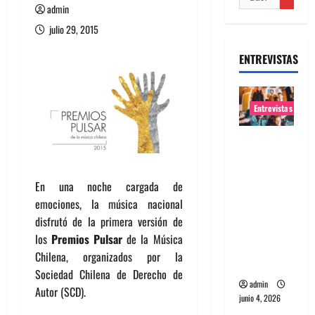
admin
julio 29, 2015
ENTREVISTAS
Entrevistas
Entrevista
banda
Evolfo:
En una noche cargada de
Hablándol
emociones, la música nacional
e
disfrutó de la primera versión de
directame
los
Premios Pulsar
de la Música
nte a tu
Chilena, organizados por la
espíritu
Sociedad Chilena de Derecho de
admin
Autor (SCD).
junio 4, 2026