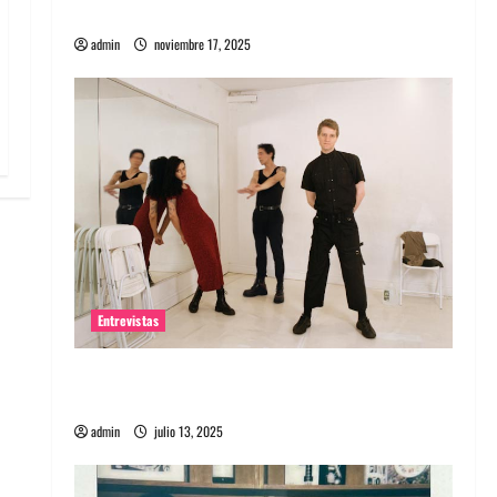
energía salvaje
admin
noviembre 17, 2025
Entrevistas
Entrevista a The Wants: Su universo
distorsionado
admin
julio 13, 2025