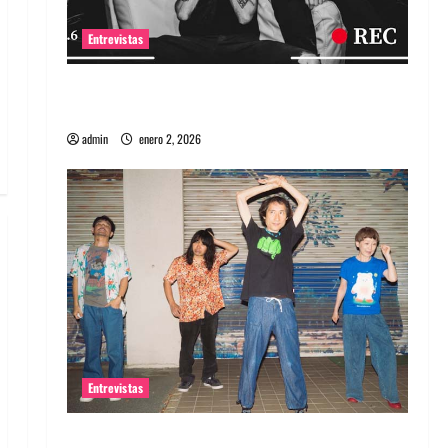
Entrevistas
Entrevista a banda portuguesa Maquina:
Directo y visceral
admin
enero 2, 2026
Entrevistas
Entrevista a la banda japonesa Zoobombs: Una