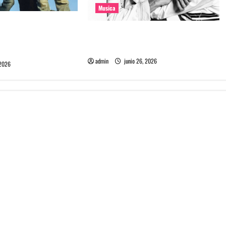
Musica
e la banda coreana
The Rolling Stones estrenó nuevo
mado Molecular
single llamado Jealous Lover
admin
junio 26, 2026
 2026