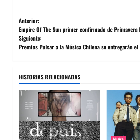
N
Anterior:
Empire Of The Sun primer confirmado de Primavera 
a
Siguiente:
v
Premios Pulsar a la Música Chilena se entregarán el 
e
g
HISTORIAS RELACIONADAS
a
c
i
ó
Musica