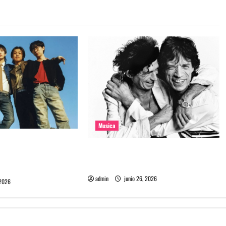
Musica
e la banda coreana
The Rolling Stones estrenó nuevo
mado Molecular
single llamado Jealous Lover
admin
junio 26, 2026
 2026