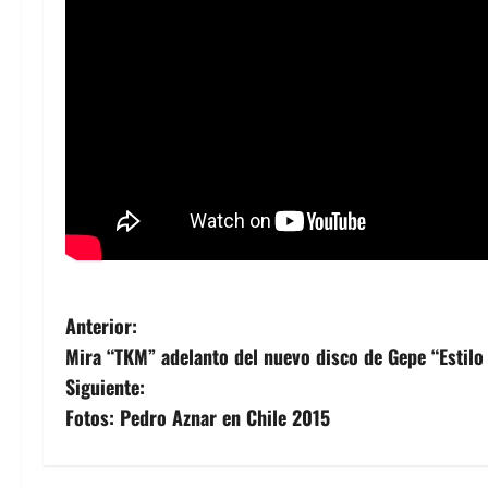
N
Anterior:
Mira “TKM” adelanto del nuevo disco de Gepe “Estilo
a
Siguiente:
v
Fotos: Pedro Aznar en Chile 2015
e