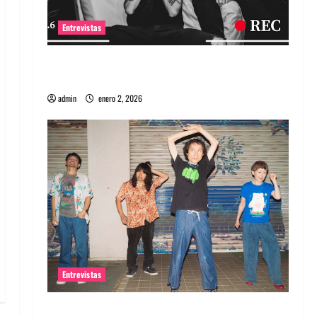
Entrevistas
Entrevista a banda portuguesa Maquina:
Directo y visceral
admin
enero 2, 2026
Entrevistas
Entrevista a la banda japonesa Zoobombs: Una