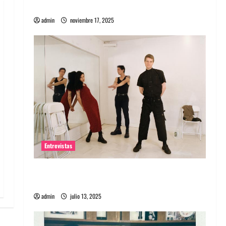
energía salvaje
admin
noviembre 17, 2025
Entrevistas
Entrevista a The Wants: Su universo
distorsionado
admin
julio 13, 2025