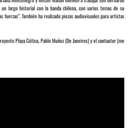
ariana Montenegro y Milton Mahan vuelven a trabajar con Bernardo
 un largo historial con la banda chilena, con varios temas de su
s fuerzas”. También ha realizado piezas audiovisuales para artistas
proyecto Playa Gótica, Pablo Muñoz (De Janeiros) y el cantautor (me