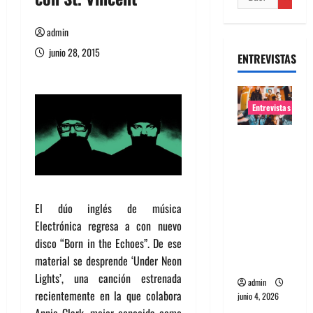
admin
junio 28, 2015
ENTREVISTAS
Entrevistas
Entrevista
banda
Evolfo:
Hablándol
El dúo inglés de música
e
Electrónica regresa a con nuevo
directame
disco “Born in the Echoes”. De ese
nte a tu
material se desprende ‘Under Neon
espíritu
Lights’, una canción estrenada
admin
recientemente en la que colabora
junio 4, 2026