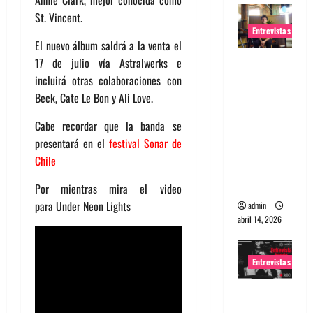
Annie Clark, mejor conocida como
St. Vincent.
Entrevistas
El nuevo álbum saldrá a la venta el
Entrevista
17 de julio vía Astralwerks e
Rudy De
incluirá otras colaboraciones con
Anda:
Beck, Cate Le Bon y Ali Love.
Conquista
Cabe recordar que la banda se
ndo el
presentará en el
festival Sonar de
mundo,
Chile
una tocata
a la vez
Por mientras mira el video
para Under Neon Lights
admin
abril 14, 2026
Entrevistas
Entrevista
a banda