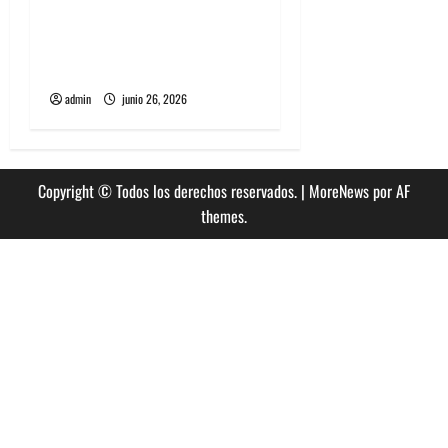
The Rolling Stones estrenó
nuevo single llamado
Jealous Lover
admin
junio 26, 2026
Copyright © Todos los derechos reservados.
|
MoreNews
por AF
themes.