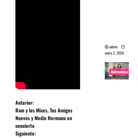
portugues
a
Maquina:
Directo y
visceral
admin
enero 2, 2026
Entrevistas
Entrevista
a la banda
japonesa
N
Anterior:
Zoobombs
Ram y los Mixes, Tus Amigos
a
: Una
Nuevos y Medio Hermano en
energía
concierto
v
salvaje
Siguiente: