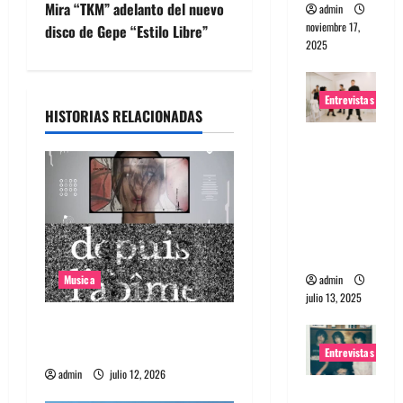
e
Mira “TKM” adelanto del nuevo
admin
noviembre 17,
disco de Gepe “Estilo Libre”
g
2025
a
Entrevistas
HISTORIAS RELACIONADAS
c
Entrevista
i
a The
Wants: Su
ó
universo
distorsion
n
ado
d
admin
Musica
julio 13, 2025
e
Canciones recomendadas
e
para el 2026
Entrevistas
admin
julio 12, 2026
n
Entrevista: