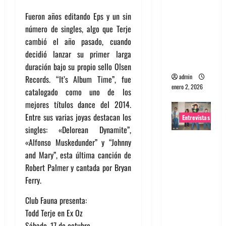
portugues
Fueron años editando Eps y un sin
a
número de singles, algo que Terje
Maquina:
cambió el año pasado, cuando
Directo y
decidió lanzar su primer larga
visceral
duración bajo su propio sello Olsen
admin
Records. “It’s Album Time”, fue
enero 2, 2026
catalogado como uno de los
mejores títulos dance del 2014.
Entre sus varias joyas destacan los
Entrevistas
singles: «Delorean Dynamite”,
Entrevista
«Alfonso Muskedunder” y “Johnny
a la banda
and Mary”, esta última canción de
japonesa
Robert Palmer y cantada por Bryan
Zoobombs
Ferry.
: Una
Club Fauna presenta:
energía
Todd Terje en Ex Oz
salvaje
Sábado, 17 de octubre.