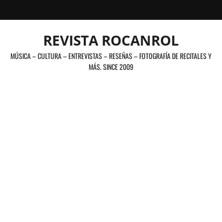
Saltar
al
contenido
REVISTA ROCANROL
MÚSICA – CULTURA – ENTREVISTAS – RESEÑAS – FOTOGRAFÍA DE RECITALES Y
MÁS. SINCE 2009