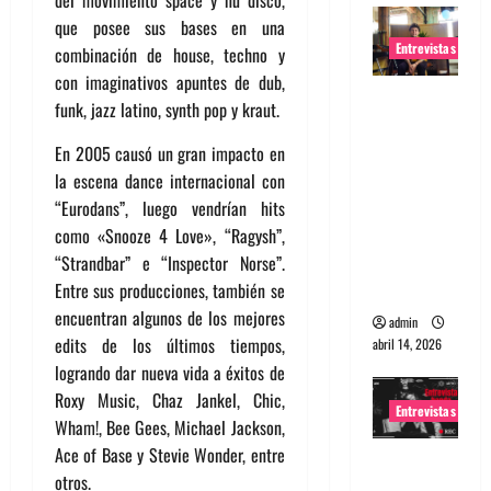
que posee sus bases en una
Entrevistas
combinación de house, techno y
con imaginativos apuntes de dub,
Entrevista
funk, jazz latino, synth pop y kraut.
Rudy De
Anda:
En 2005 causó un gran impacto en
Conquista
la escena dance internacional con
ndo el
“Eurodans”, luego vendrían hits
mundo,
como «Snooze 4 Love», “Ragysh”,
una tocata
“Strandbar” e “Inspector Norse”.
a la vez
Entre sus producciones, también se
encuentran algunos de los mejores
admin
edits de los últimos tiempos,
abril 14, 2026
logrando dar nueva vida a éxitos de
Roxy Music, Chaz Jankel, Chic,
Entrevistas
Wham!, Bee Gees, Michael Jackson,
Ace of Base y Stevie Wonder, entre
Entrevista
otros.
a banda