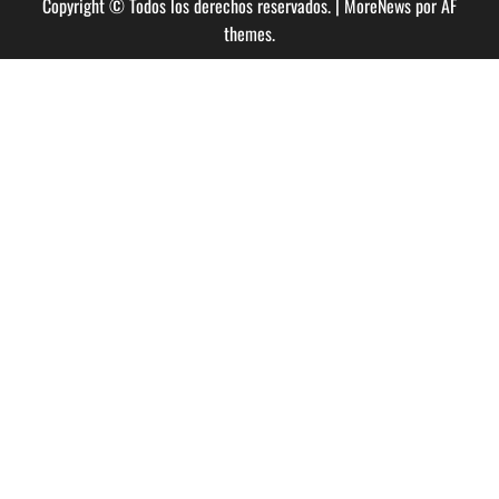
Copyright © Todos los derechos reservados.
|
MoreNews
por AF
themes.