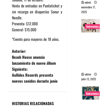
admin
Venta de entradas en Puntoticket y
noviembre 17,
sin recargo en disquerías Sonar y
2025
Needle.
Preventa: $12.000
Entrevistas
General: $15.000
Entrevista
*Evento para mayores de 18 años.
a The
Wants: Su
N
Anterior:
universo
Beach House anuncia
a
distorsion
lanzamiento de nuevo álbum
ado
Siguiente:
v
admin
Aullidos Records presenta
julio 13, 2025
e
nuevos sonidos durante junio
g
Entrevistas
a
HISTORIAS RELACIONADAS
Entrevista: