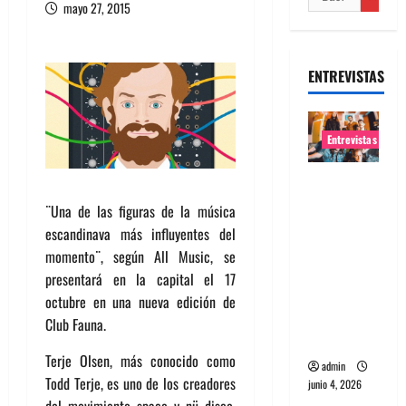
mayo 27, 2015
ENTREVISTAS
Entrevistas
Entrevista
banda
¨Una de las figuras de la música
Evolfo:
escandinava más influyentes del
Hablándol
momento¨, según All Music, se
e
presentará en la capital el 17
directame
octubre en una nueva edición de
nte a tu
Club Fauna.
espíritu
Terje Olsen, más conocido como
admin
Todd Terje, es uno de los creadores
junio 4, 2026
del movimiento space y nü disco,