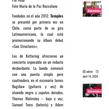
Foto María de la Paz Roccolano
Entrevistas
Fundados en el año 2012,
Temples
Entrevista
se presentó por primera vez en
Rudy De
Chile, como parte de su gira
Anda:
Latinoamericana, la cual está
Conquista
promocionando su álbum debut
ndo el
«Sun Structures».
mundo,
Los de Kettering ofrecieron un
una tocata
concierto impecable en un reducto
a la vez
desbordante. La banda comenzó
admin
con una puesta simple pero
abril 14, 2026
cautivadora, en el escenario James
Bagshaw (guitarra y voz) de
Entrevistas
atuendo negro y zapatos dorados,
Thomas Walmsley – bajo y voz,
Entrevista
Samuel Toms (batería) y Adam
a banda