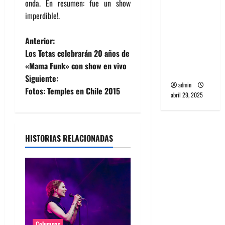
onda. En resumen: fue un show
banda
imperdible!.
PCR, No
Wave y Art
N
Anterior:
punk de
Los Tetas celebrarán 20 años de
Corea del
a
«Mama Funk» con show en vivo
Sur
Siguiente:
v
admin
Fotos: Temples en Chile 2015
abril 29, 2025
e
g
HISTORIAS RELACIONADAS
a
c
i
ó
Columnas