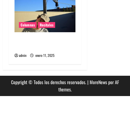
Columnas
Recitales
El regreso íntimo de
Homeshake a Chile
admin
enero 11, 2025
Copyright © Todos los derechos reservados.
|
MoreNews
por AF
themes.