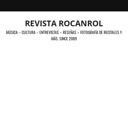
Saltar
al
contenido
REVISTA ROCANROL
MÚSICA – CULTURA – ENTREVISTAS – RESEÑAS – FOTOGRAFÍA DE RECITALES Y
MÁS. SINCE 2009