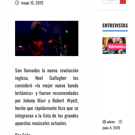
mayo 15, 2015
ENTREVISTAS
Entrevistas
Entrevista
banda
Son llamados la nueva revelación
Evolfo:
inglesa, Noel Gallagher los
Hablándol
consideró «la mejor nueva banda
e
británica» y fueron recomendados
directame
por Johnny Marr y Robert Wyatt,
nte a tu
hecho que rápidamente hizo que se
espíritu
integraran a la lista de las grandes
admin
apuestas musicales actuales.
junio 4, 2026
Por Feña