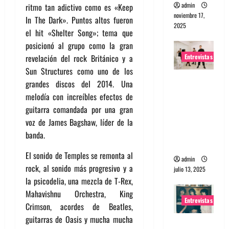
admin
ritmo tan adictivo como es «Keep
noviembre 17,
In The Dark». Puntos altos fueron
2025
el hit «Shelter Song»; tema que
posicionó al grupo como la gran
Entrevistas
revelación del rock Británico y a
Sun Structures como uno de los
Entrevista
grandes discos del 2014. Una
a The
melodía con increíbles efectos de
Wants: Su
guitarra comandada por una gran
universo
voz de James Bagshaw, líder de la
distorsion
banda.
ado
El sonido de Temples se remonta al
admin
rock, al sonido más progresivo y a
julio 13, 2025
la psicodelia, una mezcla de T-Rex,
Mahavishnu Orchestra, King
Entrevistas
Crimson, acordes de Beatles,
guitarras de Oasis y mucha mucha
Entrevista: