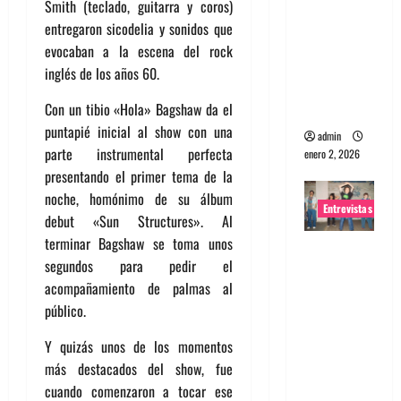
Smith (teclado, guitarra y coros)
portugues
entregaron sicodelia y sonidos que
a
evocaban a la escena del rock
Maquina:
inglés de los años 60.
Directo y
Con un tibio «Hola» Bagshaw da el
visceral
puntapié inicial al show con una
admin
parte instrumental perfecta
enero 2, 2026
presentando el primer tema de la
noche, homónimo de su álbum
Entrevistas
debut «Sun Structures». Al
terminar Bagshaw se toma unos
Entrevista
segundos para pedir el
a la banda
acompañamiento de palmas al
japonesa
público.
Zoobombs
: Una
Y quizás unos de los momentos
energía
más destacados del show, fue
salvaje
cuando comenzaron a tocar ese