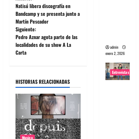
N
Natisú libera discografía en
portugues
a
Bandcamp y se presenta junto a
a
Martín Pescador
Maquina:
v
Siguiente:
Directo y
e
Pedro Aznar agota parte de las
visceral
localidades de su show A La
admin
g
Carta
enero 2, 2026
a
Entrevistas
c
HISTORIAS RELACIONADAS
Entrevista
i
a la banda
ó
japonesa
Zoobombs
n
: Una
energía
d
salvaje
Musica