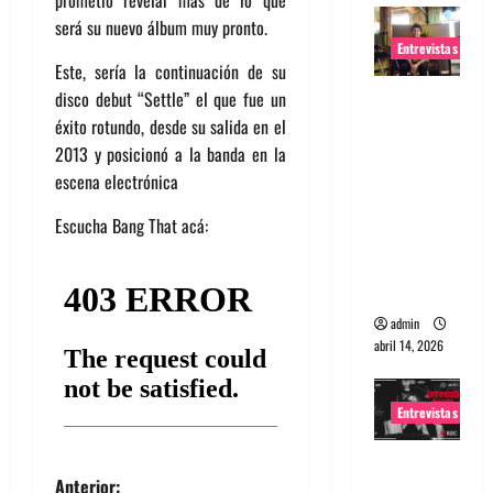
será su nuevo álbum muy pronto.
Entrevistas
Este, sería la continuación de su
Entrevista
disco debut “Settle” el que fue un
Rudy De
éxito rotundo, desde su salida en el
Anda:
2013 y posicionó a la banda en la
Conquista
escena electrónica
ndo el
Escucha Bang That acá:
mundo,
una tocata
a la vez
admin
abril 14, 2026
Entrevistas
Entrevista
Anterior:
a banda