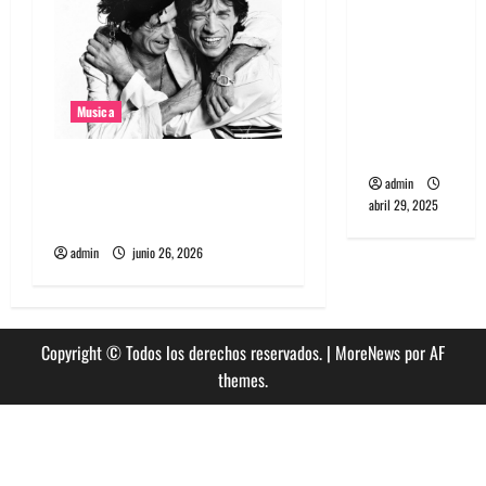
banda
PCR, No
Wave y Art
punk de
Musica
Corea del
Sur
The Rolling Stones estrenó
admin
nuevo single llamado
abril 29, 2025
Jealous Lover
admin
junio 26, 2026
Copyright © Todos los derechos reservados.
|
MoreNews
por AF
themes.