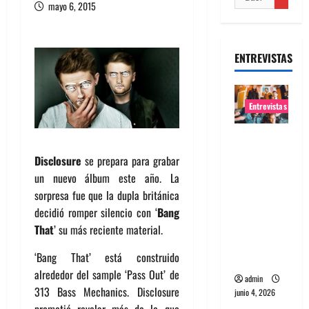
mayo 6, 2015
ENTREVISTAS
Entrevistas
Entrevista
banda
Disclosure
se prepara para grabar
Evolfo:
un nuevo álbum este año. La
Hablándol
sorpresa fue que la dupla británica
e
decidió romper silencio con ‘
Bang
directame
That
’ su más reciente material.
nte a tu
‘Bang That’ está construido
espíritu
alrededor del sample ‘Pass Out’ de
admin
313 Bass Mechanics. Disclosure
junio 4, 2026
prometió revelar más de lo que