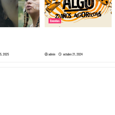
Eventos
rie documental Si el
Algorecords celebra 22°
re cantautoras de la
aniversario con festival gratuito en
 Ríos
Perrera
5, 2025
admin
octubre 21, 2024