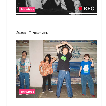
Entrevistas
Entrevista a banda portuguesa Maquina:
Directo y visceral
admin
enero 2, 2026
Entrevistas
Entrevista a la banda japonesa Zoobombs: Una