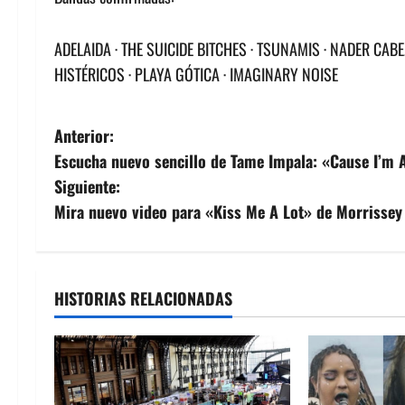
ADELAIDA · THE SUICIDE BITCHES · TSUNAMIS · NADER CAB
HISTÉRICOS · PLAYA GÓTICA · IMAGINARY NOISE
N
Anterior:
Escucha nuevo sencillo de Tame Impala: «Cause I’m
a
Siguiente:
v
Mira nuevo video para «Kiss Me A Lot» de Morrissey
e
g
HISTORIAS RELACIONADAS
a
c