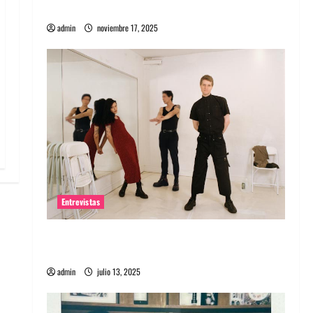
energía salvaje
admin
noviembre 17, 2025
Entrevistas
Entrevista a The Wants: Su universo
distorsionado
admin
julio 13, 2025