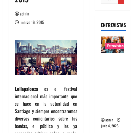
admin
marzo 16, 2015
ENTREVISTAS
Entrevistas
Entrevista
banda
Evolfo:
Hablándol
Lollapalooza
es el festival
e
internacional más importante que
directame
se hace en la actualidad en
nte a tu
Santiago y siempre encontraremos
espíritu
diversos comentarios sobre las
admin
bandas, el público y las ya
junio 4, 2026