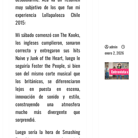
portugues
muy subjetivo de los que fue mi
a
experiencia Lollapalooza Chile
Maquina:
2015:
Directo y
Mi sábado comenzó con The Kooks,
visceral
los ingleses cumplieron, sonaron
admin
correcto y entregaron sus hits
enero 2, 2026
Naive y Junk of the Heart, luego le
seguiría Foster the People, si bien
Entrevistas
son del mismo corte musical que
los británicos, se diferenciaron
Entrevista
lejos en puesta en escena,
a la banda
innovación de sonido y estilo,
japonesa
construyendo una atmosfera
Zoobombs
mucho más divergente que
: Una
sorprendió.
energía
Luego sería la hora de Smashing
salvaje