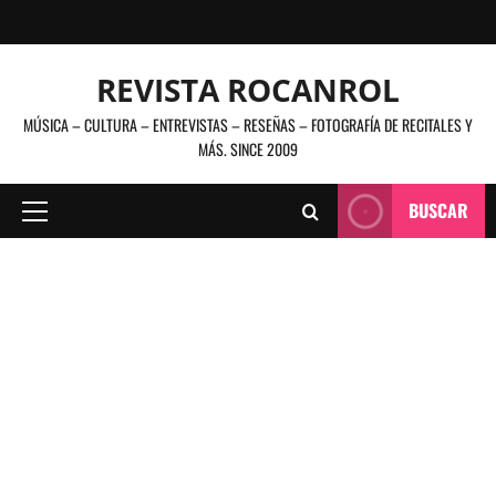
Saltar
al
contenido
REVISTA ROCANROL
MÚSICA – CULTURA – ENTREVISTAS – RESEÑAS – FOTOGRAFÍA DE RECITALES Y
MÁS. SINCE 2009
BUSCAR
Menú
principal