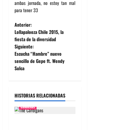
ambas jornada, no estoy tan mal
para tener 33
N
Anterior:
Lollapalooza Chile 2015, la
a
fiesta de la diversidad
Siguiente:
v
Escucha “Hambre” nuevo
e
sencillo de Gepe ft. Wendy
Sulca
g
a
HISTORIAS RELACIONADAS
c
Columnas
i
ó
The Cardigans en Chile
2026: Tontamente