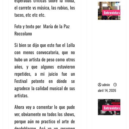
esperadas críticas sobre la moda,
el carrete vs música, las rubias, los
Entrevistas
tacos, etc etc etc.
Entrevista
Foto y texto por María de la Paz
Rudy De
Roccolano
Anda:
Si bien se dijo que este fue el Lolla
Conquista
con menos convocatoria, que no
ndo el
hubo un artista de peso como otros
mundo,
años, y que algunos estuvieron
una tocata
repetidos, a mi juicio fue un
a la vez
Festival potente en dónde se
admin
agradece la calidad musical de sus
abril 14, 2026
artistas.
Ahora voy a comentar lo que pude
Entrevistas
ver, obviamente no todos los shows,
Entrevista
porque aún no practico el arte de
a banda
desdoblarme. Acá va un resumen