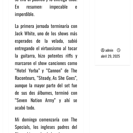
banda
En resumen: impecable e
PCR, No
imperdible.
Wave y Art
La primera jornada terminaría con
punk de
Jack White, uno de los shows más
Corea del
esperados de la velada, subió
Sur
entregando el virtuosismo al tocar
admin
la guitarra, hizo potentes riffs y
abril 29, 2025
marcaron el show canciones como
“Hotel Yorba” y “Cannon” de The
Raconteurs, “Steady, As She Goes”,
aunque la mayor parte del set fue
de sus dos álbumes, terminó con
“Seven Nation Army” y ahí se
acabó todo.
Mi domingo comenzaría con The
Specials, los ingleses padres del