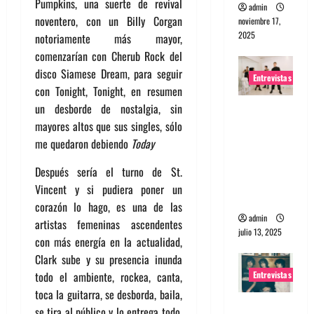
Pumpkins, una suerte de revival
admin
noventero, con un Billy Corgan
noviembre 17,
2025
notoriamente más mayor,
comenzarían con Cherub Rock del
disco Siamese Dream, para seguir
Entrevistas
con Tonight, Tonight, en resumen
un desborde de nostalgia, sin
Entrevista
mayores altos que sus singles, sólo
a The
me quedaron debiendo
Today
Wants: Su
universo
Después sería el turno de St.
distorsion
Vincent y si pudiera poner un
ado
corazón lo hago, es una de las
admin
artistas femeninas ascendentes
julio 13, 2025
con más energía en la actualidad,
Clark sube y su presencia inunda
Entrevistas
todo el ambiente, rockea, canta,
toca la guitarra, se desborda, baila,
Entrevista:
se tira al público y lo entrega todo.